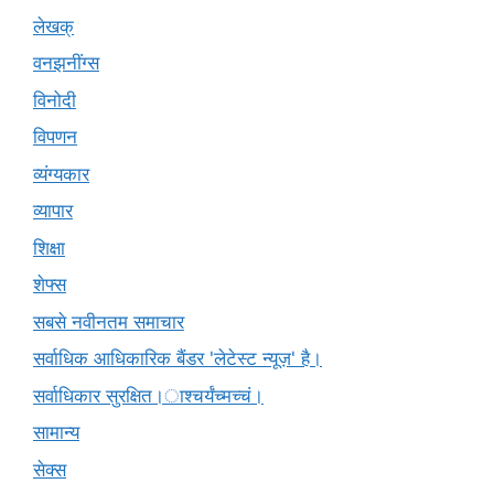
लेखक्
वनझनींग्स
विनोदी
विपणन
व्यंग्यकार
व्यापार
शिक्षा
शेफ्स
सबसे नवीनतम समाचार
सर्वाधिक आधिकारिक बैंडर 'लेटेस्ट न्यूज़' है।
सर्वाधिकार सुरक्षित।ाश्चर्यंच्मच्चं।
सामान्य
सेक्स