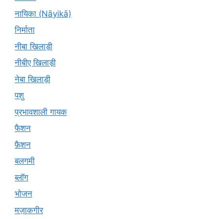
नायिका (Nāyikā)
निर्माता
नीबा खिलाड़ी
नीबीए खिलाड़ी
नेबा खिलाड़ी
पशु
प्रभावशाली गायक
फैशन
फ़ैशन
बलगमी
ब्लॉग
भोजन
मज़ाकगीर