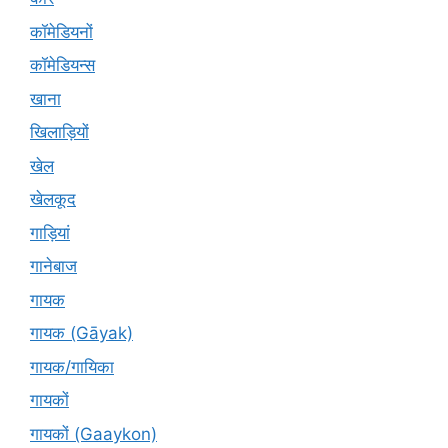
कॉमेडियनों
कॉमेडियन्स
खाना
खिलाड़ियों
खेल
खेलकूद
गाड़ियां
गानेबाज
गायक
गायक (Gāyak)
गायक/गायिका
गायकों
गायकों (Gaaykon)