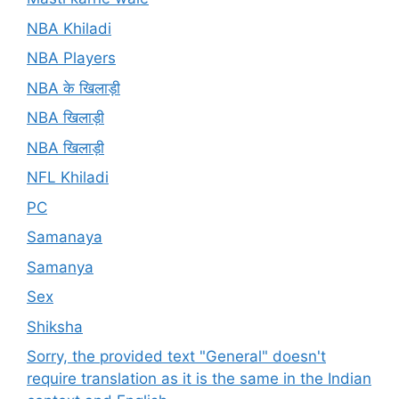
NBA Khiladi
NBA Players
NBA के खिलाड़ी
NBA खिलाड़ी
NBA खिलाड़ी
NFL Khiladi
PC
Samanaya
Samanya
Sex
Shiksha
Sorry, the provided text "General" doesn't
require translation as it is the same in the Indian