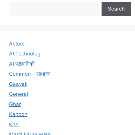
Search
Actors
AI Technologi
AI प्रौद्योगिकी
Common – साधारण
Gaayak
General
Ghar
Kanoon
Khel
Masti karne wale