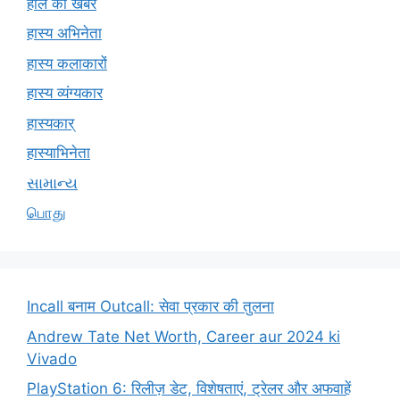
हाल की खबरें
हास्य अभिनेता
हास्य कलाकारों
हास्य व्यंग्यकार
हास्यकार्
हास्याभिनेता
સામાન્ય
பொது
Incall बनाम Outcall: सेवा प्रकार की तुलना
Andrew Tate Net Worth, Career aur 2024 ki
Vivado
PlayStation 6: रिलीज़ डेट, विशेषताएं, ट्रेलर और अफवाहें