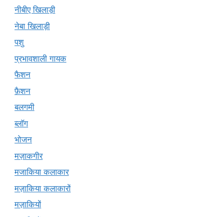
नीबीए खिलाड़ी
नेबा खिलाड़ी
पशु
प्रभावशाली गायक
फैशन
फ़ैशन
बलगमी
ब्लॉग
भोजन
मज़ाकगीर
मजाकिया कलाकार
मज़ाकिया कलाकारों
मज़ाकियों