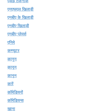
एआई तकनीक
एनएफएल खिलाड़ी
एनबीए के खिलाड़ी
एनबीए खिलाड़ी
एनबीए प्लेयर्स
एनिमे
कम्प्यूटर
कानुन
क़ानून
कानून
कारें
कॉमेडियनों
कॉमेडियन्स
खाना