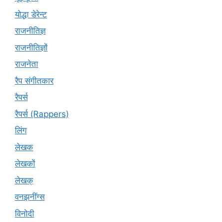
योद्धा डेरेन्ट
राजनीतिज्ञ
राजनीतिज्ञों
राजनेता
रैप संगीतकार
रैपर्स
रैपर्स (Rappers)
लिंग
लेखक
लेखकों
लेखक्
वनझनींग्स
विनोदी