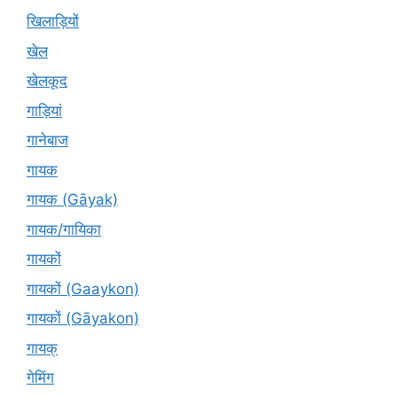
खिलाड़ियों
खेल
खेलकूद
गाड़ियां
गानेबाज
गायक
गायक (Gāyak)
गायक/गायिका
गायकों
गायकों (Gaaykon)
गायकों (Gāyakon)
गायक्
गेमिंग