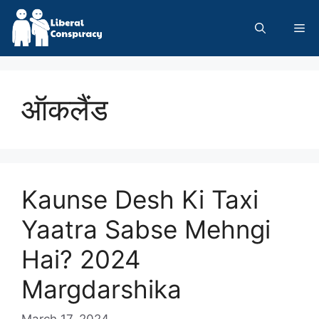
Skip
to
Me
content
ऑकलैंड
Kaunse Desh Ki Taxi
Yaatra Sabse Mehngi
Hai? 2024
Margdarshika
March 17, 2024