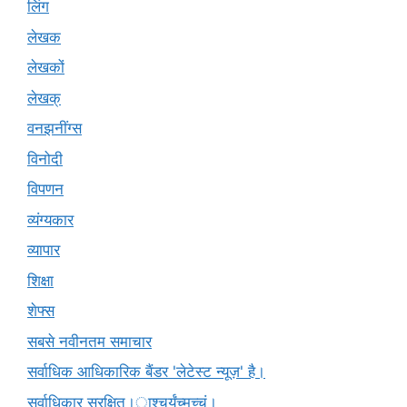
लिंग
लेखक
लेखकों
लेखक्
वनझनींग्स
विनोदी
विपणन
व्यंग्यकार
व्यापार
शिक्षा
शेफ्स
सबसे नवीनतम समाचार
सर्वाधिक आधिकारिक बैंडर 'लेटेस्ट न्यूज़' है।
सर्वाधिकार सुरक्षित।ाश्चर्यंच्मच्चं।