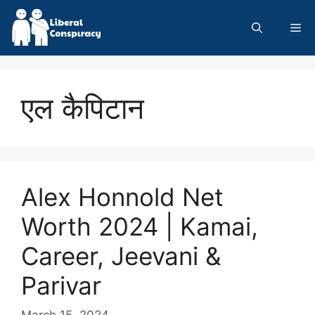
Skip
to
Me
content
एल कैपिटान
Alex Honnold Net
Worth 2024 | Kamai,
Career, Jeevani &
Parivar
March 15, 2024