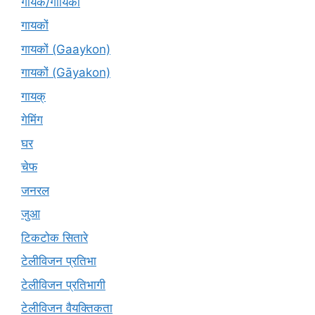
गायक/गायिका
गायकों
गायकों (Gaaykon)
गायकों (Gāyakon)
गायक्
गेमिंग
घर
चेफ
जनरल
जुआ
टिकटोक सितारे
टेलीविजन प्रतिभा
टेलीविजन प्रतिभागी
टेलीविजन वैयक्तिकता