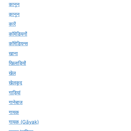
कानून
क़ानून
कारें
कॉमेडियनों
कॉमेडियन्स
खाना
खिलाड़ियों
खेल
खेलकूद
गाड़ियां
गानेबाज
गायक
गायक (Gāyak)