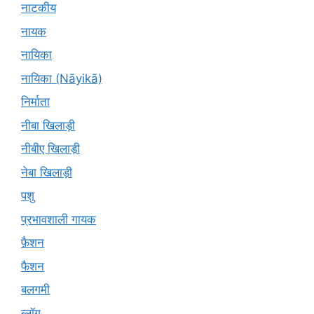
नाटकीय
नायक
नायिका
नायिका (Nāyikā)
निर्माता
नीबा खिलाड़ी
नीबीए खिलाड़ी
नेबा खिलाड़ी
पशु
प्रभावशाली गायक
फ़ैशन
फैशन
बलगमी
ब्लॉग