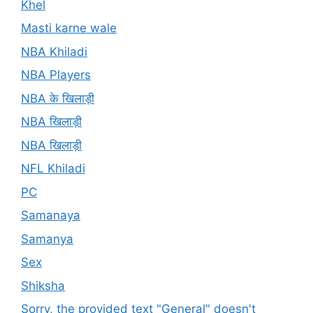
Khel
Masti karne wale
NBA Khiladi
NBA Players
NBA के खिलाड़ी
NBA खिलाड़ी
NBA खिलाड़ी
NFL Khiladi
PC
Samanaya
Samanya
Sex
Shiksha
Sorry, the provided text "General" doesn't