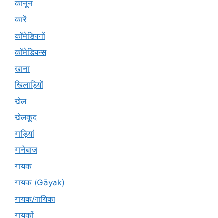
कानून
कारें
कॉमेडियनों
कॉमेडियन्स
खाना
खिलाड़ियों
खेल
खेलकूद
गाड़ियां
गानेबाज
गायक
गायक (Gāyak)
गायक/गायिका
गायकों