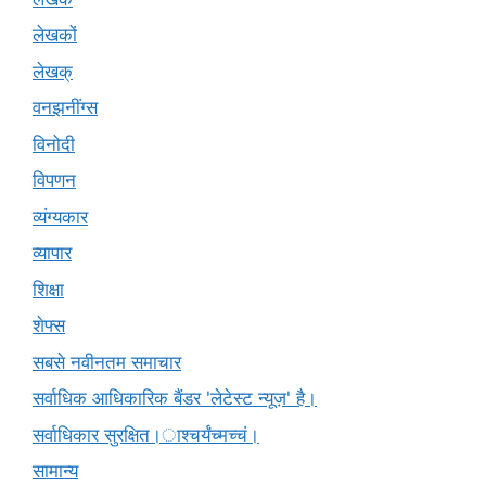
लेखकों
लेखक्
वनझनींग्स
विनोदी
विपणन
व्यंग्यकार
व्यापार
शिक्षा
शेफ्स
सबसे नवीनतम समाचार
सर्वाधिक आधिकारिक बैंडर 'लेटेस्ट न्यूज़' है।
सर्वाधिकार सुरक्षित।ाश्चर्यंच्मच्चं।
सामान्य