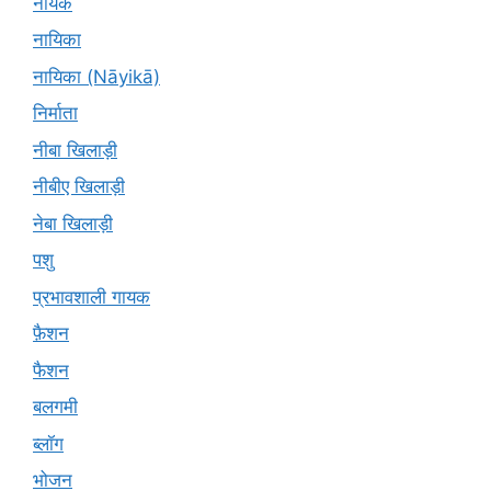
नायक
नायिका
नायिका (Nāyikā)
निर्माता
नीबा खिलाड़ी
नीबीए खिलाड़ी
नेबा खिलाड़ी
पशु
प्रभावशाली गायक
फ़ैशन
फैशन
बलगमी
ब्लॉग
भोजन