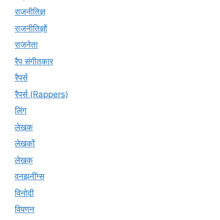
राजनीतिज्ञ
राजनीतिज्ञों
राजनेता
रैप संगीतकार
रैपर्स
रैपर्स (Rappers)
लिंग
लेखक
लेखकों
लेखक्
वनझनींग्स
विनोदी
विपणन