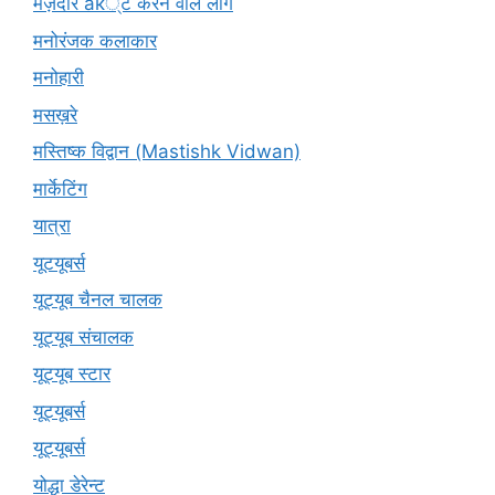
मज़ेदार ак्ट करने वाले लोग
मनोरंजक कलाकार
मनोहारी
मसख़रे
मस्तिष्क विद्वान (Mastishk Vidwan)
मार्केटिंग
यात्रा
यूटयूबर्स
यूट्यूब चैनल चालक
यूट्यूब संचालक
यूट्यूब स्टार
यूट्‍यूबर्स
यूट्यूबर्स
योद्धा डेरेन्ट