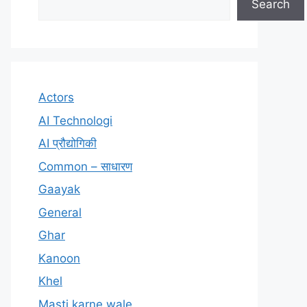
Search
Actors
AI Technologi
AI प्रौद्योगिकी
Common – साधारण
Gaayak
General
Ghar
Kanoon
Khel
Masti karne wale