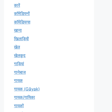
कारें
कॉमेडियनों
कॉमेडियन्स
खाना
खिलाड़ियों
खेल
खेलकूद
गाड़ियां
गानेबाज
गायक
गायक (Gāyak)
गायक/गायिका
गायकों