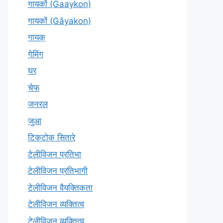
गायकों (Gaaykon)
गायकों (Gāyakon)
गायक्
गेमिंग
घर
चेफ
जनरल
जुआ
टिकटोक सितारे
टेलीविजन प्रतिभा
टेलीविजन प्रतिभागी
टेलीविजन वैयक्तिकता
टेलीविजन व्यक्तित्व
टेलीविज़न व्यक्तित्व