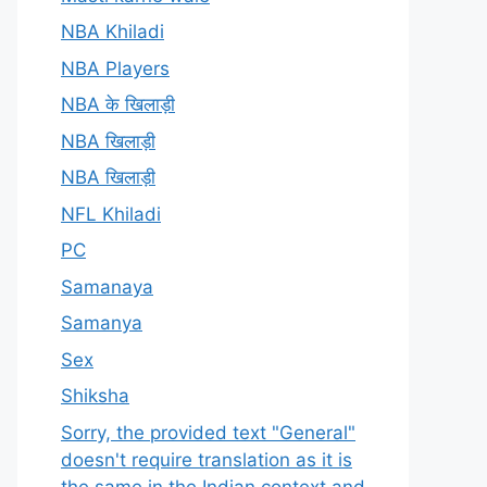
NBA Khiladi
NBA Players
NBA के खिलाड़ी
NBA खिलाड़ी
NBA खिलाड़ी
NFL Khiladi
PC
Samanaya
Samanya
Sex
Shiksha
Sorry, the provided text "General"
doesn't require translation as it is
the same in the Indian context and