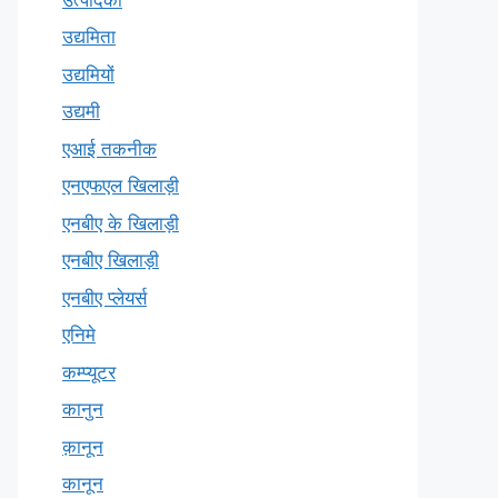
उद्यमिता
उद्यमियों
उद्यमी
एआई तकनीक
एनएफएल खिलाड़ी
एनबीए के खिलाड़ी
एनबीए खिलाड़ी
एनबीए प्लेयर्स
एनिमे
कम्प्यूटर
कानुन
क़ानून
कानून