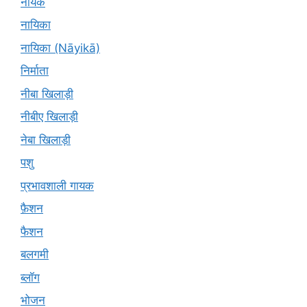
नायक
नायिका
नायिका (Nāyikā)
निर्माता
नीबा खिलाड़ी
नीबीए खिलाड़ी
नेबा खिलाड़ी
पशु
प्रभावशाली गायक
फ़ैशन
फैशन
बलगमी
ब्लॉग
भोजन