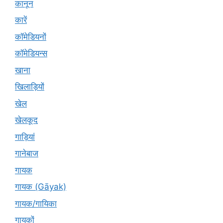
कानून
कारें
कॉमेडियनों
कॉमेडियन्स
खाना
खिलाड़ियों
खेल
खेलकूद
गाड़ियां
गानेबाज
गायक
गायक (Gāyak)
गायक/गायिका
गायकों