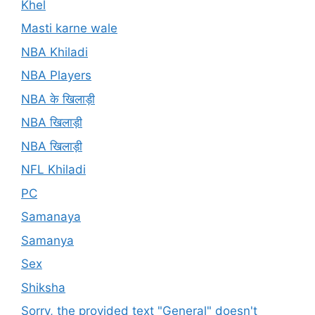
Khel
Masti karne wale
NBA Khiladi
NBA Players
NBA के खिलाड़ी
NBA खिलाड़ी
NBA खिलाड़ी
NFL Khiladi
PC
Samanaya
Samanya
Sex
Shiksha
Sorry, the provided text "General" doesn't