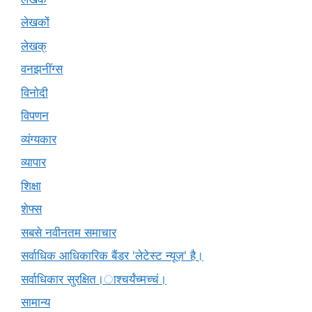
लेखकों
लेखक्
वनझनींग्स
विनोदी
विपणन
व्यंग्यकार
व्यापार
शिक्षा
शेफ्स
सबसे नवीनतम समाचार
सर्वाधिक आधिकारिक बैंडर 'लेटेस्ट न्यूज़' है।
सर्वाधिकार सुरक्षित।ाश्चर्यंच्मच्चं।
सामान्य