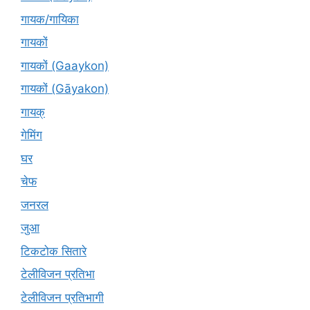
गायक/गायिका
गायकों
गायकों (Gaaykon)
गायकों (Gāyakon)
गायक्
गेमिंग
घर
चेफ
जनरल
जुआ
टिकटोक सितारे
टेलीविजन प्रतिभा
टेलीविजन प्रतिभागी