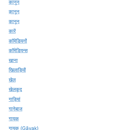
कानुन
क़ानून
कानून
कारें
कॉमेडियनों
कॉमेडियन्स
खाना
खिलाड़ियों
खेल
खेलकूद
गाड़ियां
गानेबाज
गायक
गायक (Gāyak)