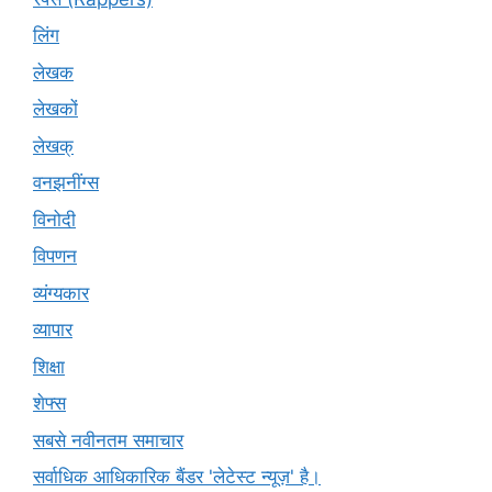
लिंग
लेखक
लेखकों
लेखक्
वनझनींग्स
विनोदी
विपणन
व्यंग्यकार
व्यापार
शिक्षा
शेफ्स
सबसे नवीनतम समाचार
सर्वाधिक आधिकारिक बैंडर 'लेटेस्ट न्यूज़' है।