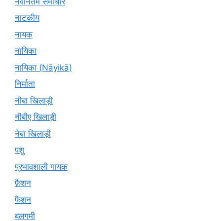
नवीनतम समाचार
नाटकीय
नायक
नायिका
नायिका (Nāyikā)
निर्माता
नीबा खिलाड़ी
नीबीए खिलाड़ी
नेबा खिलाड़ी
पशु
प्रभावशाली गायक
फ़ैशन
फैशन
बलगमी