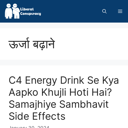
Skip
to
Me
content
ऊर्जा बढ़ाने
C4 Energy Drink Se Kya
Aapko Khujli Hoti Hai?
Samajhiye Sambhavit
Side Effects
January 30, 2024