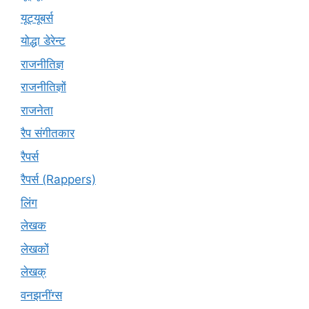
यूट्‍यूबर्स
योद्धा डेरेन्ट
राजनीतिज्ञ
राजनीतिज्ञों
राजनेता
रैप संगीतकार
रैपर्स
रैपर्स (Rappers)
लिंग
लेखक
लेखकों
लेखक्
वनझनींग्स