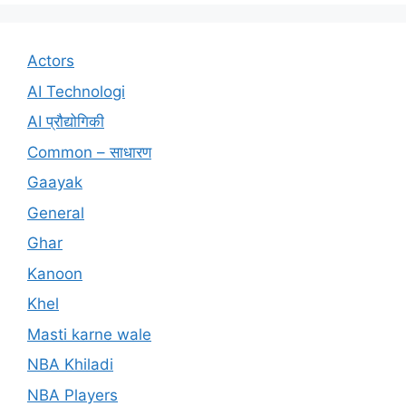
Actors
AI Technologi
AI प्रौद्योगिकी
Common – साधारण
Gaayak
General
Ghar
Kanoon
Khel
Masti karne wale
NBA Khiladi
NBA Players