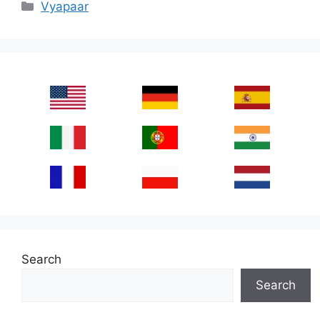
Categories
Vyapaar
Search
Search