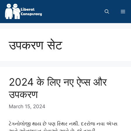
Skip
to
Me
content
उपकरण सेट
2024 के लिए नए ऐप्स और
उपकरण
March 15, 2024
ટેક્નોલોજી થાય છે પણ સ્થિર નથી. દરરોજ નવા ઍપ્સ
અને ઓનલાઇન સેવાઓ આવે છે, જે તમારી