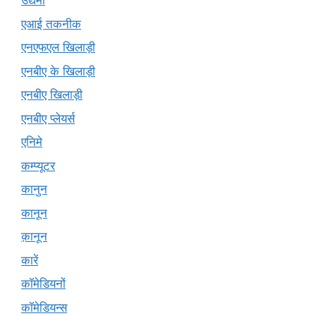
उद्यमी
एआई तकनीक
एनएफएल खिलाड़ी
एनबीए के खिलाड़ी
एनबीए खिलाड़ी
एनबीए प्लेयर्स
एनिमे
कम्प्यूटर
कानुन
कानून
क़ानून
कारें
कॉमेडियनों
कॉमेडियन्स