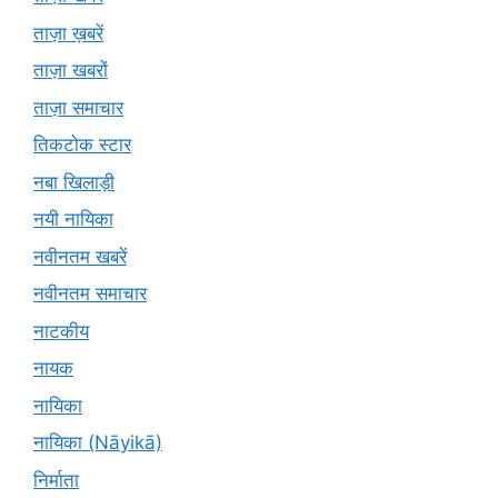
ताज़ा ख़बरें
ताज़ा खबरों
ताज़ा समाचार
तिकटोक स्टार
नबा खिलाड़ी
नयी नायिका
नवीनतम खबरें
नवीनतम समाचार
नाटकीय
नायक
नायिका
नायिका (Nāyikā)
निर्माता