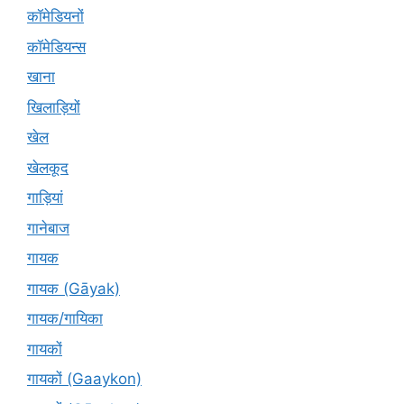
कॉमेडियनों
कॉमेडियन्स
खाना
खिलाड़ियों
खेल
खेलकूद
गाड़ियां
गानेबाज
गायक
गायक (Gāyak)
गायक/गायिका
गायकों
गायकों (Gaaykon)