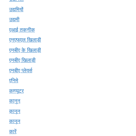
उद्यमियों
उद्यमी
एआई तकनीक
एनएफएल खिलाड़ी
एनबीए के खिलाड़ी
एनबीए खिलाड़ी
एनबीए प्लेयर्स
एनिमे
कम्प्यूटर
कानुन
क़ानून
कानून
कारें