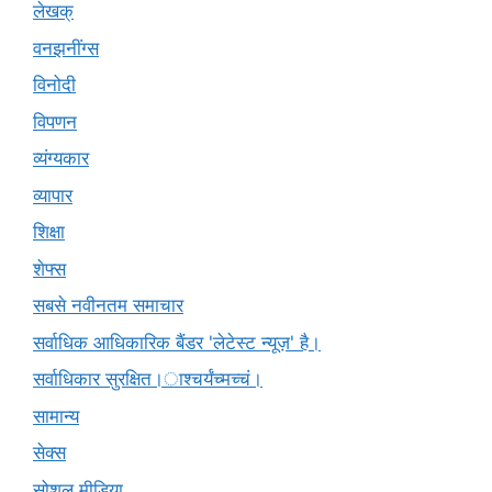
लेखक्
वनझनींग्स
विनोदी
विपणन
व्यंग्यकार
व्यापार
शिक्षा
शेफ्स
सबसे नवीनतम समाचार
सर्वाधिक आधिकारिक बैंडर 'लेटेस्ट न्यूज़' है।
सर्वाधिकार सुरक्षित।ाश्चर्यंच्मच्चं।
सामान्य
सेक्स
सोशल मीडिया