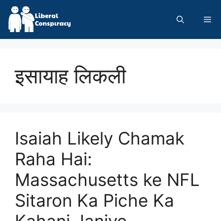
Skip
to
Me
content
इसायाह लिकली
Isaiah Likely Chamak
Raha Hai:
Massachusetts ke NFL
Sitaron Ka Piche Ka