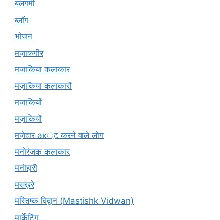
बलगमी
ब्लॉग
भोजन
मज़ाकगीर
मजाकिया कलाकार
मज़ाकिया कलाकारों
मजाकियों
मज़ाकियों
मज़ेदार ак्ट करने वाले लोग
मनोरंजक कलाकार
मनोहारी
मसख़रे
मस्तिष्क विद्वान (Mastishk Vidwan)
मार्केटिंग