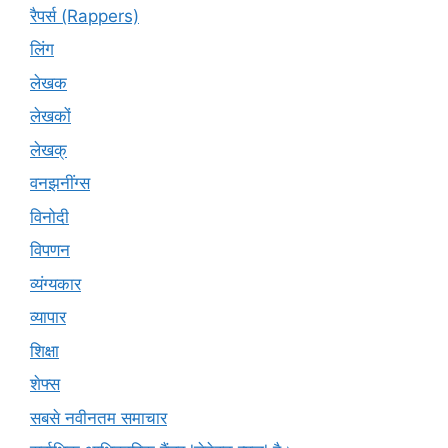
रैपर्स (Rappers)
लिंग
लेखक
लेखकों
लेखक्
वनझनींग्स
विनोदी
विपणन
व्यंग्यकार
व्यापार
शिक्षा
शेफ्स
सबसे नवीनतम समाचार