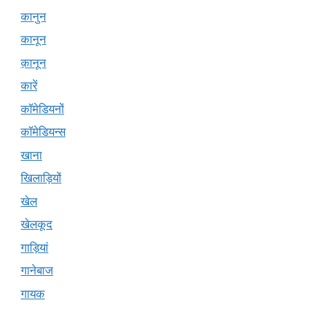
कानुन
कानून
क़ानून
कारें
कॉमेडियनों
कॉमेडियन्स
खाना
खिलाड़ियों
खेल
खेलकूद
गाड़ियां
गानेबाज
गायक