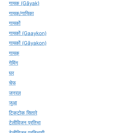
गायक (Gāyak)
गायक/गायिका
गायकों
गायकों (Gaaykon)
गायकों (Gāyakon)
गायक्
गेमिंग
घर
चेफ
जनरल
जुआ
टिकटोक सितारे
टेलीविजन प्रतिभा
टेलीविजन प्रतिभागी