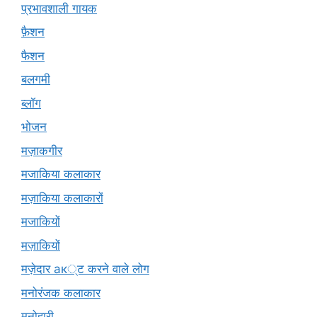
प्रभावशाली गायक
फ़ैशन
फैशन
बलगमी
ब्लॉग
भोजन
मज़ाकगीर
मजाकिया कलाकार
मज़ाकिया कलाकारों
मजाकियों
मज़ाकियों
मज़ेदार ак्ट करने वाले लोग
मनोरंजक कलाकार
मनोहारी