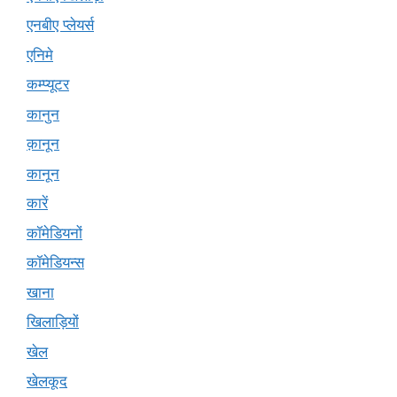
एनबीए प्लेयर्स
एनिमे
कम्प्यूटर
कानुन
क़ानून
कानून
कारें
कॉमेडियनों
कॉमेडियन्स
खाना
खिलाड़ियों
खेल
खेलकूद