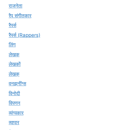
राजनेता
रैप संगीतकार
रैपर्स
रैपर्स (Rappers)
लिंग
लेखक
लेखकों
लेखक्
वनझनींग्स
विनोदी
विपणन
व्यंग्यकार
व्यापार