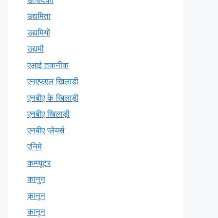
उद्यमिता
उद्यमियों
उद्यमी
एआई तकनीक
एनएफएल खिलाड़ी
एनबीए के खिलाड़ी
एनबीए खिलाड़ी
एनबीए प्लेयर्स
एनिमे
कम्प्यूटर
कानुन
क़ानून
कानून