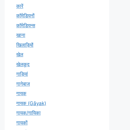
कारें
कॉमेडियनों
कॉमेडियन्स
खाना
खिलाड़ियों
खेल
खेलकूद
गाड़ियां
गानेबाज
गायक
गायक (Gāyak)
गायक/गायिका
गायकों