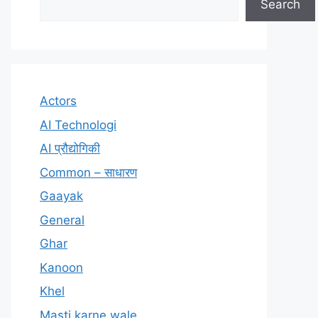
Search
Actors
AI Technologi
AI प्रौद्योगिकी
Common – साधारण
Gaayak
General
Ghar
Kanoon
Khel
Masti karne wale