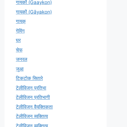
गायकों (Gaaykon)
गायकों (Gāyakon)
गायक्
गेमिंग
घर
चेफ
जनरल
जुआ
टिकटोक सितारे
टेलीविजन प्रतिभा
टेलीविजन प्रतिभागी
टेलीविजन वैयक्तिकता
टेलीविजन व्यक्तित्व
टेलीविज़न व्यक्तित्व