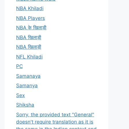
NBA Khiladi
NBA Players
NBA के खिलाड़ी
NBA खिलाड़ी
NBA खिलाड़ी
NFL Khiladi
PC
Samanaya
Samanya
Sex
Shiksha
Sorry, the provided text "General"
doesn't require translation as it is
the same in the Indian context and