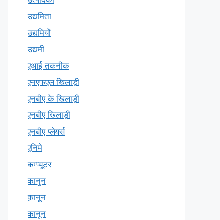
उद्यमिता
उद्यमियों
उद्यमी
एआई तकनीक
एनएफएल खिलाड़ी
एनबीए के खिलाड़ी
एनबीए खिलाड़ी
एनबीए प्लेयर्स
एनिमे
कम्प्यूटर
कानुन
क़ानून
कानून