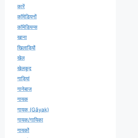
कारें
कॉमेडियनों
कॉमेडियन्स
खाना
खिलाड़ियों
खेल
खेलकूद
गाड़ियां
गानेबाज
गायक
गायक (Gāyak)
गायक/गायिका
गायकों