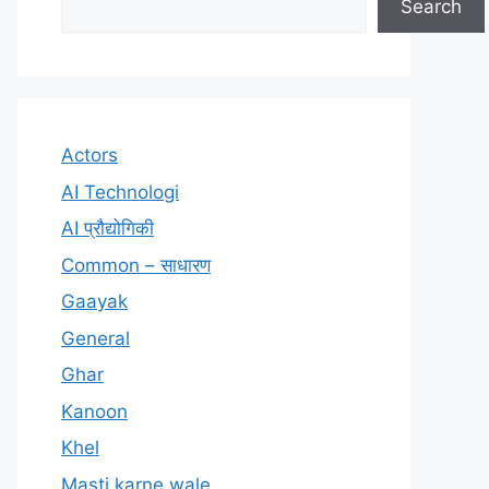
Search
Actors
AI Technologi
AI प्रौद्योगिकी
Common – साधारण
Gaayak
General
Ghar
Kanoon
Khel
Masti karne wale