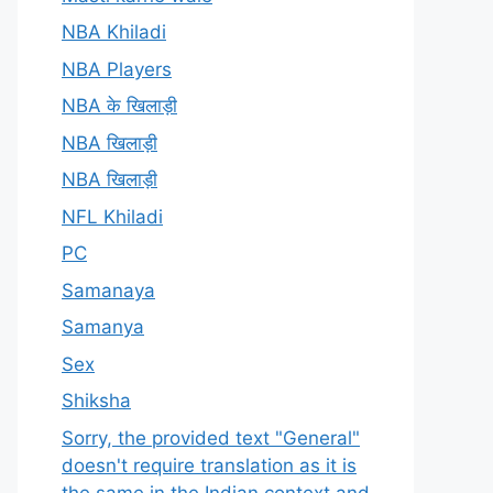
NBA Khiladi
NBA Players
NBA के खिलाड़ी
NBA खिलाड़ी
NBA खिलाड़ी
NFL Khiladi
PC
Samanaya
Samanya
Sex
Shiksha
Sorry, the provided text "General"
doesn't require translation as it is
the same in the Indian context and