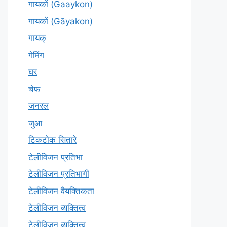
गायकों (Gaaykon)
गायकों (Gāyakon)
गायक्
गेमिंग
घर
चेफ
जनरल
जुआ
टिकटोक सितारे
टेलीविजन प्रतिभा
टेलीविजन प्रतिभागी
टेलीविजन वैयक्तिकता
टेलीविजन व्यक्तित्व
टेलीविज़न व्यक्तित्व