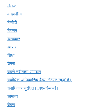
लेखक्
वनझनींग्स
विनोदी
विपणन
व्यंग्यकार
व्यापार
शिक्षा
शेफ्स
सबसे नवीनतम समाचार
सर्वाधिक आधिकारिक बैंडर 'लेटेस्ट न्यूज़' है।
सर्वाधिकार सुरक्षित।ाश्चर्यंच्मच्चं।
सामान्य
सेक्स