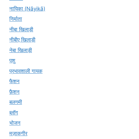
नायिका (Nāyikā)
निर्माता
नीबा खिलाड़ी
नीबीए खिलाड़ी
नेबा खिलाड़ी
पशु
प्रभावशाली गायक
फैशन
फ़ैशन
बलगमी
ब्लॉग
भोजन
मज़ाकगीर