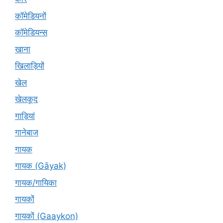
कॉमेडियनों
कॉमेडियन्स
खाना
खिलाड़ियों
खेल
खेलकूद
गाड़ियां
गानेबाज
गायक
गायक (Gāyak)
गायक/गायिका
गायकों
गायकों (Gaaykon)