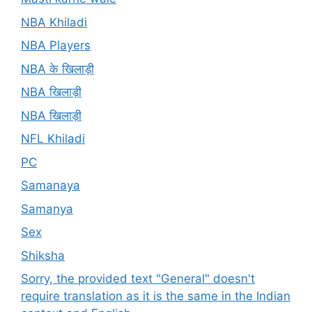
NBA Khiladi
NBA Players
NBA के खिलाड़ी
NBA खिलाड़ी
NBA खिलाड़ी
NFL Khiladi
PC
Samanaya
Samanya
Sex
Shiksha
Sorry, the provided text "General" doesn't
require translation as it is the same in the Indian