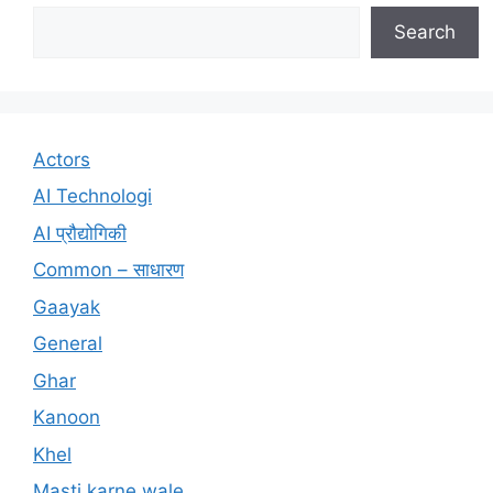
Search
Actors
AI Technologi
AI प्रौद्योगिकी
Common – साधारण
Gaayak
General
Ghar
Kanoon
Khel
Masti karne wale