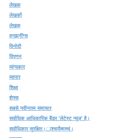
लेखक
लेखकों
लेखक्
वनझनींग्स
विनोदी
विपणन
व्यंग्यकार
व्यापार
शिक्षा
शेफ्स
सबसे नवीनतम समाचार
सर्वाधिक आधिकारिक बैंडर 'लेटेस्ट न्यूज़' है।
सर्वाधिकार सुरक्षित।ाश्चर्यंच्मच्चं।