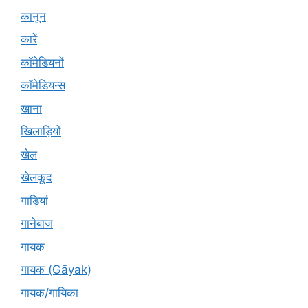
कानून
कारें
कॉमेडियनों
कॉमेडियन्स
खाना
खिलाड़ियों
खेल
खेलकूद
गाड़ियां
गानेबाज
गायक
गायक (Gāyak)
गायक/गायिका