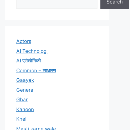
Search
Actors
AI Technologi
AI प्रौद्योगिकी
Common – साधारण
Gaayak
General
Ghar
Kanoon
Khel
Masti karne wale