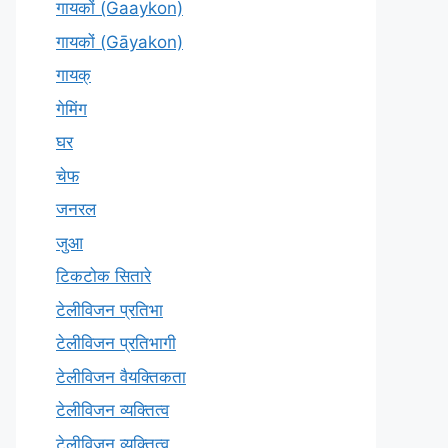
गायकों (Gaaykon)
गायकों (Gāyakon)
गायक्
गेमिंग
घर
चेफ
जनरल
जुआ
टिकटोक सितारे
टेलीविजन प्रतिभा
टेलीविजन प्रतिभागी
टेलीविजन वैयक्तिकता
टेलीविजन व्यक्तित्व
टेलीविज़न व्यक्तित्व