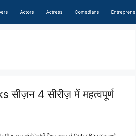
pers
Actors
Actress
Comedians
Entreprene
ीज़न 4 सीरीज़ में महत्वपूर्ण
tflix ආයුබෝවන්හි විකාශයෙන් Outer Banksයෙක්