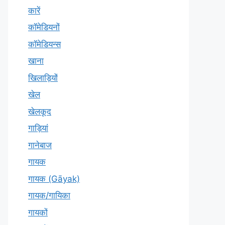
कारें
कॉमेडियनों
कॉमेडियन्स
खाना
खिलाड़ियों
खेल
खेलकूद
गाड़ियां
गानेबाज
गायक
गायक (Gāyak)
गायक/गायिका
गायकों