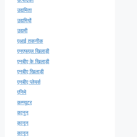
उद्यमिता
उद्यमियों
उद्यमी
एआई तकनीक
एनएफएल खिलाड़ी
एनबीए के खिलाड़ी
एनबीए खिलाड़ी
एनबीए प्लेयर्स
एनिमे
कम्प्यूटर
कानुन
क़ानून
कानून