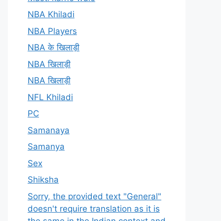
NBA Khiladi
NBA Players
NBA के खिलाड़ी
NBA खिलाड़ी
NBA खिलाड़ी
NFL Khiladi
PC
Samanaya
Samanya
Sex
Shiksha
Sorry, the provided text "General"
doesn't require translation as it is
the same in the Indian context and