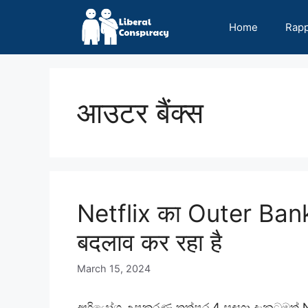
Skip
to
Home
Rap
content
आउटर बैंक्स
Netflix का Outer Banks स
बदलाव कर रहा है
March 15, 2024
අභියෝග උපකරණ තත්පර 4 සඳහා දැනටමත් Ne