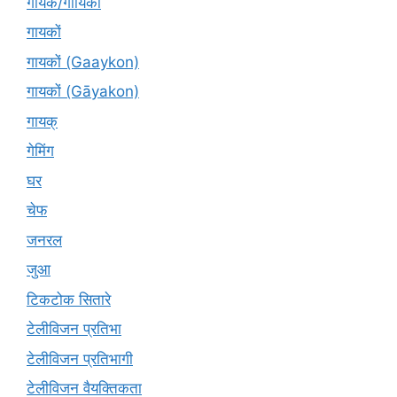
गायक/गायिका
गायकों
गायकों (Gaaykon)
गायकों (Gāyakon)
गायक्
गेमिंग
घर
चेफ
जनरल
जुआ
टिकटोक सितारे
टेलीविजन प्रतिभा
टेलीविजन प्रतिभागी
टेलीविजन वैयक्तिकता