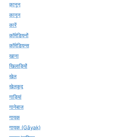
क़ानून
कानून
कारें
कॉमेडियनों
कॉमेडियन्स
खाना
खिलाड़ियों
खेल
खेलकूद
गाड़ियां
गानेबाज
गायक
गायक (Gāyak)