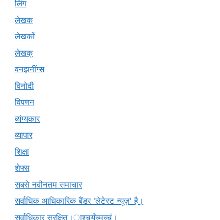
लिंग
लेखक
लेखकों
लेखक्
वनझनींग्स
विनोदी
विपणन
व्यंग्यकार
व्यापार
शिक्षा
शेफ्स
सबसे नवीनतम समाचार
सर्वाधिक आधिकारिक बैंडर 'लेटेस्ट न्यूज़' है।
सर्वाधिकार सुरक्षित।ाश्चर्यंच्मच्चं।