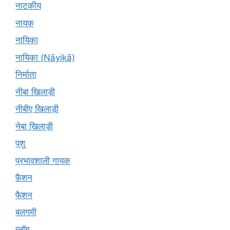
नाटकीय
नायक
नायिका
नायिका (Nāyikā)
निर्माता
नीबा खिलाड़ी
नीबीए खिलाड़ी
नेबा खिलाड़ी
पशु
प्रभावशाली गायक
फ़ैशन
फैशन
बलगमी
ब्लॉग