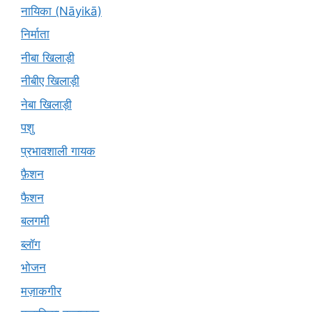
नायिका (Nāyikā)
निर्माता
नीबा खिलाड़ी
नीबीए खिलाड़ी
नेबा खिलाड़ी
पशु
प्रभावशाली गायक
फ़ैशन
फैशन
बलगमी
ब्लॉग
भोजन
मज़ाकगीर