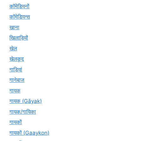
कॉमेडियनों
कॉमेडियन्स
खाना
खिलाड़ियों
खेल
खेलकूद
गाड़ियां
गानेबाज
गायक
गायक (Gāyak)
गायक/गायिका
गायकों
गायकों (Gaaykon)