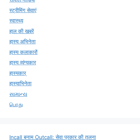
स्ट्रीमिंग सेवाएं
स्वास्थ्य
हाल की खबरें
हास्य अभिनेता
हास्य कलाकारों
हास्य व्यंग्यकार
हास्यकार्
हास्याभिनेता
સામાન્ય
பொது
Incall बनाम Outcall: सेवा प्रकार की तुलना