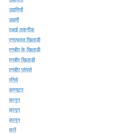
उद्यमियों
उद्यमी
एआई तकनीक
एनएफएल खिलाड़ी
एनबीए के खिलाड़ी
एनबीए खिलाड़ी
एनबीए प्लेयर्स
एनिमे
कम्प्यूटर
कानुन
क़ानून
कानून
कारें