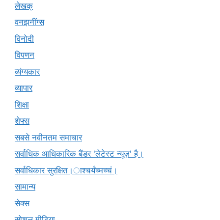
लेखक्
वनझनींग्स
विनोदी
विपणन
व्यंग्यकार
व्यापार
शिक्षा
शेफ्स
सबसे नवीनतम समाचार
सर्वाधिक आधिकारिक बैंडर 'लेटेस्ट न्यूज़' है।
सर्वाधिकार सुरक्षित।ाश्चर्यंच्मच्चं।
सामान्य
सेक्स
सोशल मीडिया