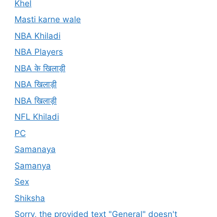
Khel
Masti karne wale
NBA Khiladi
NBA Players
NBA के खिलाड़ी
NBA खिलाड़ी
NBA खिलाड़ी
NFL Khiladi
PC
Samanaya
Samanya
Sex
Shiksha
Sorry, the provided text "General" doesn't