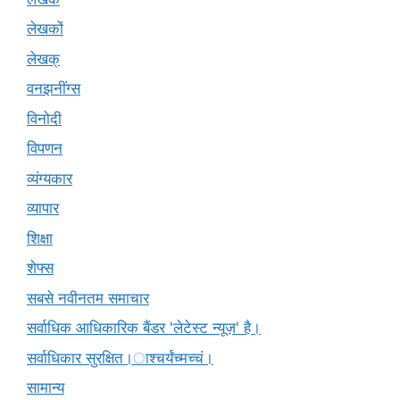
लेखकों
लेखक्
वनझनींग्स
विनोदी
विपणन
व्यंग्यकार
व्यापार
शिक्षा
शेफ्स
सबसे नवीनतम समाचार
सर्वाधिक आधिकारिक बैंडर 'लेटेस्ट न्यूज़' है।
सर्वाधिकार सुरक्षित।ाश्चर्यंच्मच्चं।
सामान्य