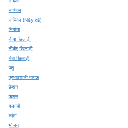
नायक
नायिका
नायिका (Nāyikā)
निर्माता
नीबा खिलाड़ी
नीबीए खिलाड़ी
नेबा खिलाड़ी
पशु
प्रभावशाली गायक
फ़ैशन
फैशन
बलगमी
ब्लॉग
भोजन