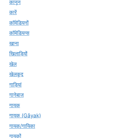
कानून
कारें
कॉमेडियनों
कॉमेडियन्स
खाना
खिलाड़ियों
खेल
खेलकूद
गाड़ियां
गानेबाज
गायक
गायक (Gāyak)
गायक/गायिका
गायकों