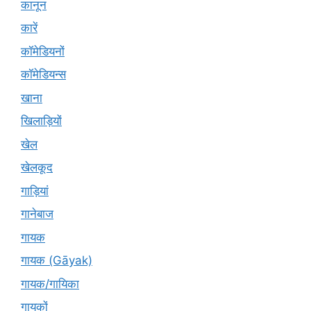
कानून
कारें
कॉमेडियनों
कॉमेडियन्स
खाना
खिलाड़ियों
खेल
खेलकूद
गाड़ियां
गानेबाज
गायक
गायक (Gāyak)
गायक/गायिका
गायकों