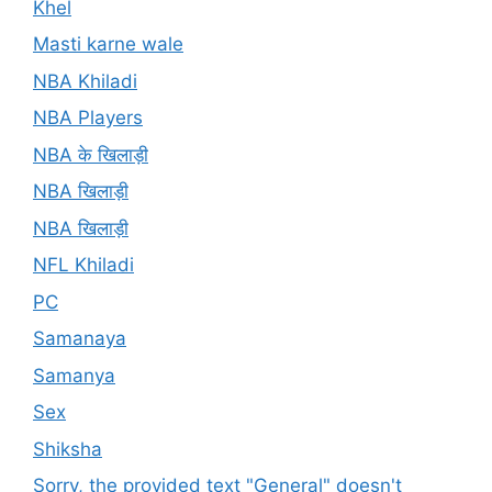
Khel
Masti karne wale
NBA Khiladi
NBA Players
NBA के खिलाड़ी
NBA खिलाड़ी
NBA खिलाड़ी
NFL Khiladi
PC
Samanaya
Samanya
Sex
Shiksha
Sorry, the provided text "General" doesn't