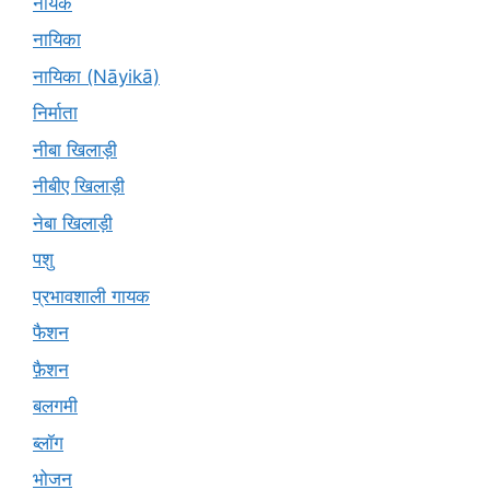
नायक
नायिका
नायिका (Nāyikā)
निर्माता
नीबा खिलाड़ी
नीबीए खिलाड़ी
नेबा खिलाड़ी
पशु
प्रभावशाली गायक
फैशन
फ़ैशन
बलगमी
ब्लॉग
भोजन