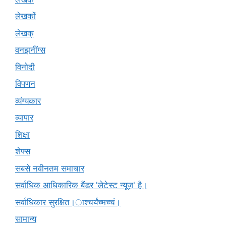
लेखकों
लेखक्
वनझनींग्स
विनोदी
विपणन
व्यंग्यकार
व्यापार
शिक्षा
शेफ्स
सबसे नवीनतम समाचार
सर्वाधिक आधिकारिक बैंडर 'लेटेस्ट न्यूज़' है।
सर्वाधिकार सुरक्षित।ाश्चर्यंच्मच्चं।
सामान्य