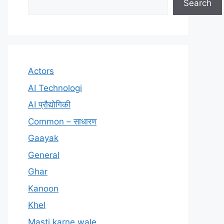
Search
Actors
AI Technologi
AI प्रौद्योगिकी
Common – साधारण
Gaayak
General
Ghar
Kanoon
Khel
Masti karne wale