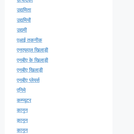
उद्यमिता
उद्यमियों
उद्यमी
एआई तकनीक
एनएफएल खिलाड़ी
एनबीए के खिलाड़ी
एनबीए खिलाड़ी
एनबीए प्लेयर्स
एनिमे
कम्प्यूटर
कानुन
क़ानून
कानून