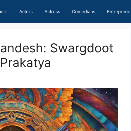
pers
Actors
Actress
Comedians
Entreprene
Sandesh: Swargdoot
 Prakatya