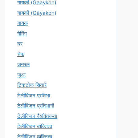
गायकों (Gaaykon)
गायकों (Gāyakon)
गायक्
गेमिंग
घर
चेफ
जनरल
जुआ
टिकटोक सितारे
टेलीविजन प्रतिभा
टेलीविजन प्रतिभागी
टेलीविजन वैयक्तिकता
टेलीविजन व्यक्तित्व
टेलीविज़न व्यक्तित्व