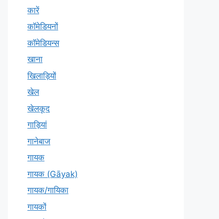
कारें
कॉमेडियनों
कॉमेडियन्स
खाना
खिलाड़ियों
खेल
खेलकूद
गाड़ियां
गानेबाज
गायक
गायक (Gāyak)
गायक/गायिका
गायकों