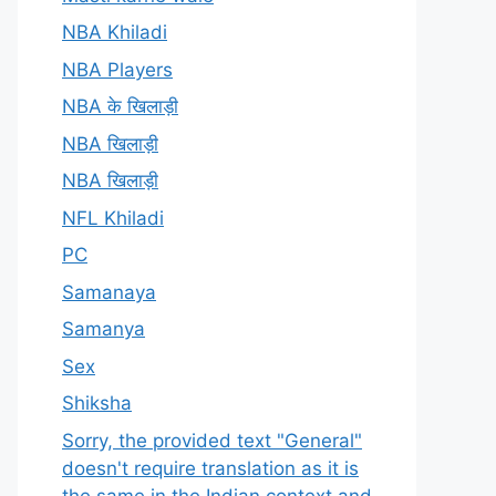
NBA Khiladi
NBA Players
NBA के खिलाड़ी
NBA खिलाड़ी
NBA खिलाड़ी
NFL Khiladi
PC
Samanaya
Samanya
Sex
Shiksha
Sorry, the provided text "General"
doesn't require translation as it is
the same in the Indian context and