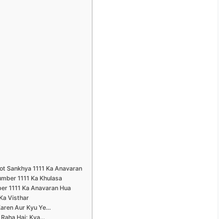
t Sankhya 1111 Ka Anavaran
mber 1111 Ka Khulasa
er 1111 Ka Anavaran Hua
Ka Visthar
aren Aur Kyu Ye…
 Raha Hai: Kya…