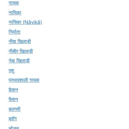
नायक
नायिका
नायिका (Nāyikā)
निर्माता
नीबा खिलाड़ी
नीबीए खिलाड़ी
नेबा खिलाड़ी
पशु
प्रभावशाली गायक
फ़ैशन
फैशन
बलगमी
ब्लॉग
भोजन