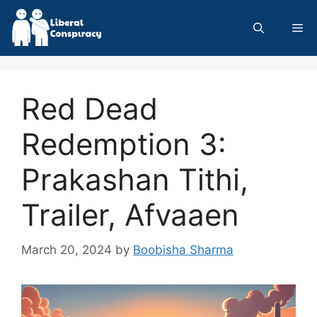
Skip
to
Me
content
Red Dead
Redemption 3:
Prakashan Tithi,
Trailer, Afvaaen
March 20, 2024
by
Boobisha Sharma