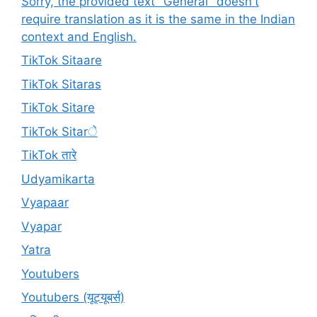
Sorry, the provided text "General" doesn't
require translation as it is the same in the Indian
context and English.
TikTok Sitaare
TikTok Sitaras
TikTok Sitare
TikTok Sitarे
TikTok तारे
Udyamikarta
Vyapaar
Vyapar
Yatra
Youtubers
Youtubers (यूट्यूबर्स)