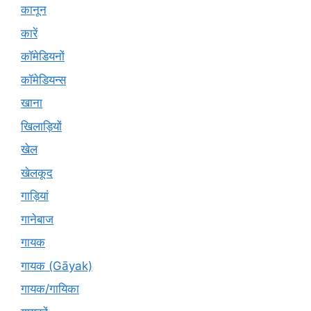
कानून
कारें
कॉमेडियनों
कॉमेडियन्स
खाना
खिलाड़ियों
खेल
खेलकूद
गाड़ियां
गानेबाज
गायक
गायक (Gāyak)
गायक/गायिका