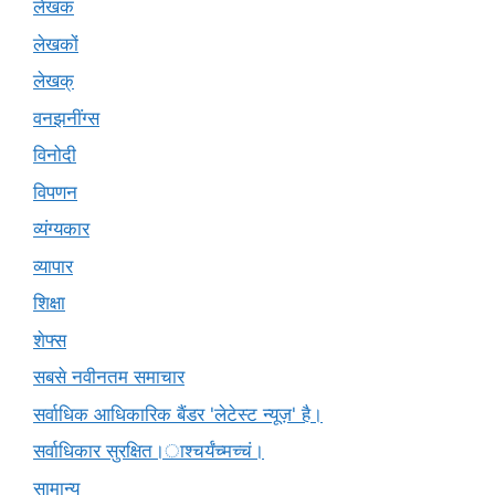
लेखक
लेखकों
लेखक्
वनझनींग्स
विनोदी
विपणन
व्यंग्यकार
व्यापार
शिक्षा
शेफ्स
सबसे नवीनतम समाचार
सर्वाधिक आधिकारिक बैंडर 'लेटेस्ट न्यूज़' है।
सर्वाधिकार सुरक्षित।ाश्चर्यंच्मच्चं।
सामान्य