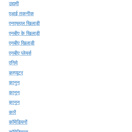
उद्यमी
एआई तकनीक
एनएफएल खिलाड़ी
एनबीए के खिलाड़ी
एनबीए खिलाड़ी
एनबीए प्लेयर्स
एनिमे
कम्प्यूटर
कानुन
कानून
क़ानून
कारें
कॉमेडियनों
कॉमेडियन्स