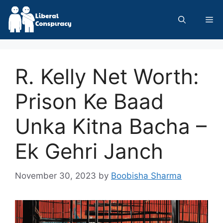
Skip
to
Me
content
R. Kelly Net Worth:
Prison Ke Baad
Unka Kitna Bacha –
Ek Gehri Janch
November 30, 2023
by
Boobisha Sharma