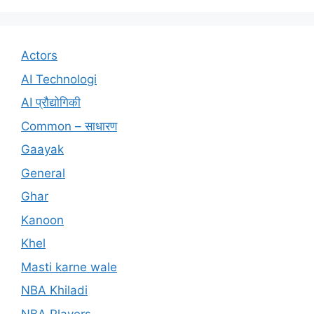
Actors
AI Technologi
AI प्रौद्योगिकी
Common – साधारण
Gaayak
General
Ghar
Kanoon
Khel
Masti karne wale
NBA Khiladi
NBA Players