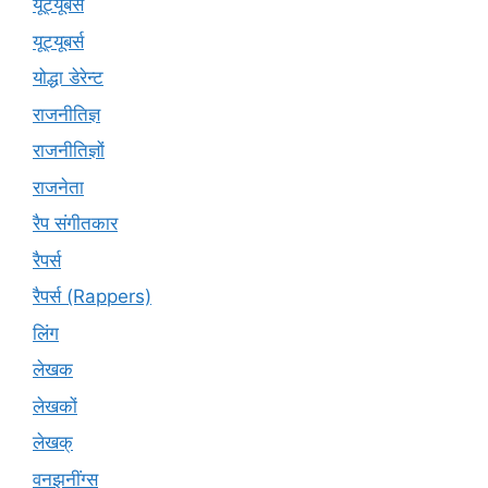
यूट्‍यूबर्स
यूट्यूबर्स
योद्धा डेरेन्ट
राजनीतिज्ञ
राजनीतिज्ञों
राजनेता
रैप संगीतकार
रैपर्स
रैपर्स (Rappers)
लिंग
लेखक
लेखकों
लेखक्
वनझनींग्स