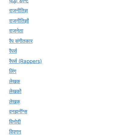
योद्धा डेरेन्ट
राजनीतिज्ञ
राजनीतिज्ञों
राजनेता
रैप संगीतकार
रैपर्स
रैपर्स (Rappers)
लिंग
लेखक
लेखकों
लेखक्
वनझनींग्स
विनोदी
विपणन