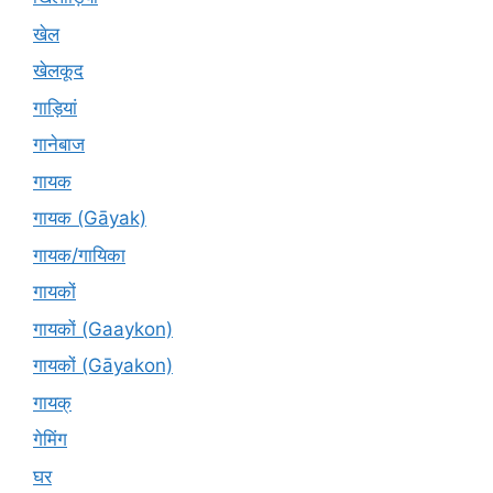
खेल
खेलकूद
गाड़ियां
गानेबाज
गायक
गायक (Gāyak)
गायक/गायिका
गायकों
गायकों (Gaaykon)
गायकों (Gāyakon)
गायक्
गेमिंग
घर