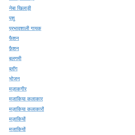
नेबा खिलाड़ी
पशु
प्रभावशाली गायक
फैशन
फ़ैशन
बलगमी
ब्लॉग
भोजन
मज़ाकगीर
मजाकिया कलाकार
मज़ाकिया कलाकारों
मज़ाकियों
मजाकियों