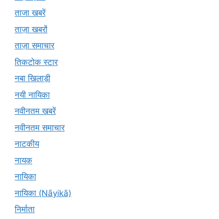
ताजा खबरें
ताज़ा खबरों
ताज़ा समाचार
तिकटोक स्टार
नबा खिलाड़ी
नयी नायिका
नवीनतम खबरें
नवीनतम समाचार
नाटकीय
नायक
नायिका
नायिका (Nāyikā)
निर्माता