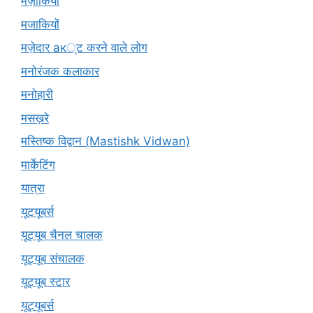
मज़ाकियों
मजाकियों
मज़ेदार ак्ट करने वाले लोग
मनोरंजक कलाकार
मनोहारी
मसख़रे
मस्तिष्क विद्वान (Mastishk Vidwan)
मार्केटिंग
यात्रा
यूटयूबर्स
यूट्यूब चैनल चालक
यूट्यूब संचालक
यूट्यूब स्टार
यूट्‍यूबर्स