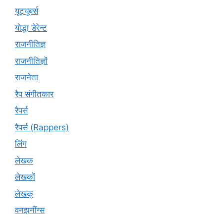
यूट्यूबर्स
योद्धा डेरेन्ट
राजनीतिज्ञ
राजनीतिज्ञों
राजनेता
रैप संगीतकार
रैपर्स
रैपर्स (Rappers)
लिंग
लेखक
लेखकों
लेखक्
वनझनींग्स