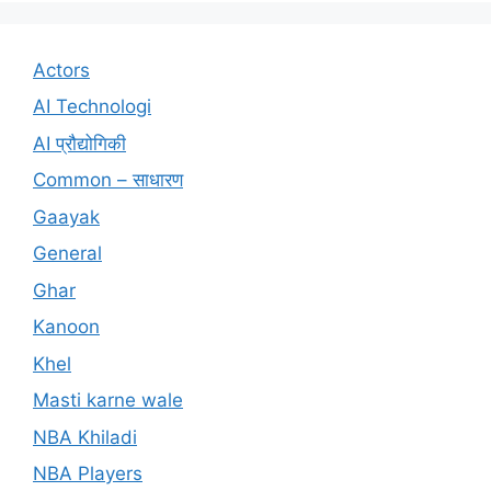
Actors
AI Technologi
AI प्रौद्योगिकी
Common – साधारण
Gaayak
General
Ghar
Kanoon
Khel
Masti karne wale
NBA Khiladi
NBA Players