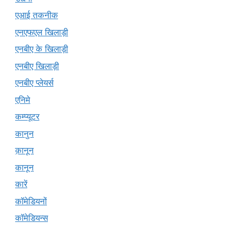
एआई तकनीक
एनएफएल खिलाड़ी
एनबीए के खिलाड़ी
एनबीए खिलाड़ी
एनबीए प्लेयर्स
एनिमे
कम्प्यूटर
कानुन
क़ानून
कानून
कारें
कॉमेडियनों
कॉमेडियन्स