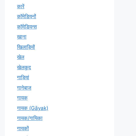
कारें
कॉमेडियनों
कॉमेडियन्स
खाना
खिलाड़ियों
खेल
खेलकूद
गाड़ियां
गानेबाज
गायक
गायक (Gāyak)
गायक/गायिका
गायकों