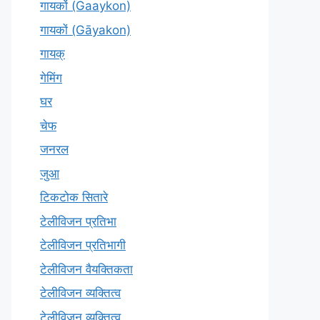
गायकों (Gaaykon)
गायकों (Gāyakon)
गायक्
गेमिंग
घर
चेफ
जनरल
जुआ
टिकटोक सितारे
टेलीविजन प्रतिभा
टेलीविजन प्रतिभागी
टेलीविजन वैयक्तिकता
टेलीविजन व्यक्तित्व
टेलीविज़न व्यक्तित्व