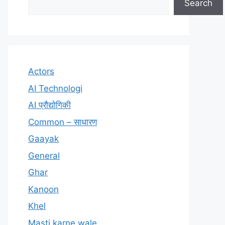
Search
Actors
AI Technologi
AI प्रौद्योगिकी
Common – साधारण
Gaayak
General
Ghar
Kanoon
Khel
Masti karne wale