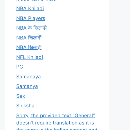
NBA Khiladi
NBA Players
NBA के खिलाड़ी
NBA खिलाड़ी
NBA खिलाड़ी
NFL Khiladi
PC
Samanaya
Samanya
Sex
Shiksha
Sorry, the provided text "General"
doesn't require translation as it is
the same in the Indian context and