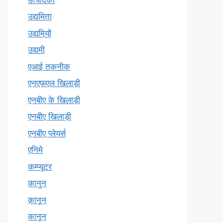
उद्यमिता
उद्यमियों
उद्यमी
एआई तकनीक
एनएफएल खिलाड़ी
एनबीए के खिलाड़ी
एनबीए खिलाड़ी
एनबीए प्लेयर्स
एनिमे
कम्प्यूटर
कानुन
क़ानून
कानून