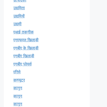
उद्यमिता
उद्यमियों
उद्यमी
एआई तकनीक
एनएफएल खिलाड़ी
एनबीए के खिलाड़ी
एनबीए खिलाड़ी
एनबीए प्लेयर्स
एनिमे
कम्प्यूटर
कानुन
क़ानून
कानून