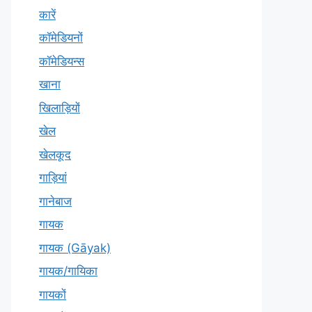
कारें
कॉमेडियनों
कॉमेडियन्स
खाना
खिलाड़ियों
खेल
खेलकूद
गाड़ियां
गानेबाज
गायक
गायक (Gāyak)
गायक/गायिका
गायकों