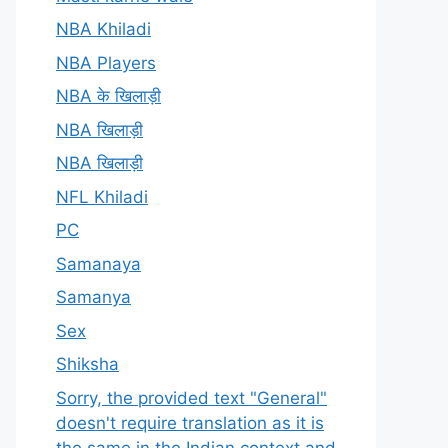
NBA Khiladi
NBA Players
NBA के खिलाड़ी
NBA खिलाड़ी
NBA खिलाड़ी
NFL Khiladi
PC
Samanaya
Samanya
Sex
Shiksha
Sorry, the provided text "General"
doesn't require translation as it is
the same in the Indian context and