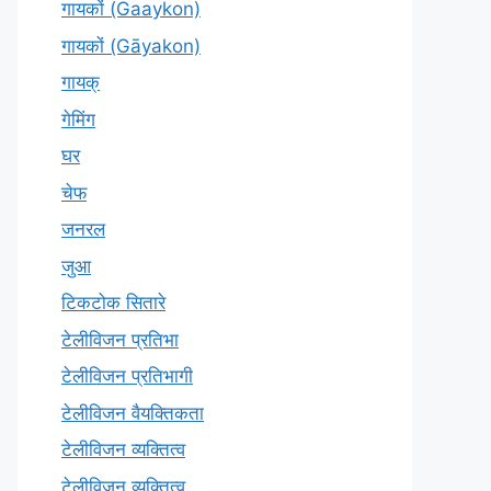
गायकों (Gaaykon)
गायकों (Gāyakon)
गायक्
गेमिंग
घर
चेफ
जनरल
जुआ
टिकटोक सितारे
टेलीविजन प्रतिभा
टेलीविजन प्रतिभागी
टेलीविजन वैयक्तिकता
टेलीविजन व्यक्तित्व
टेलीविज़न व्यक्तित्व