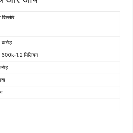
 बिल्लोरे
 करोड़
600k-1.2 मिलियन
रोड़
ाख
ीय