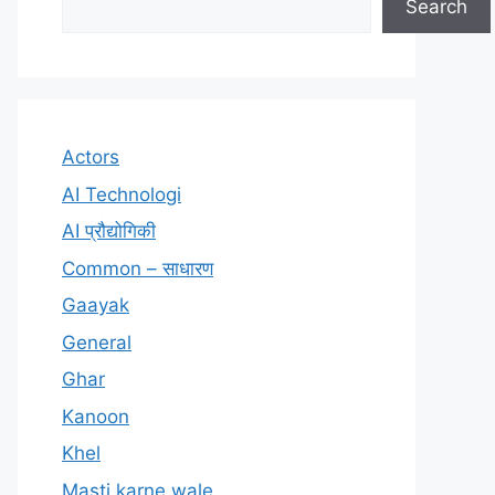
Search
Actors
AI Technologi
AI प्रौद्योगिकी
Common – साधारण
Gaayak
General
Ghar
Kanoon
Khel
Masti karne wale