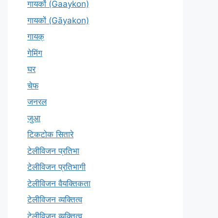
गायकों (Gaaykon)
गायकों (Gāyakon)
गायक्
गेमिंग
घर
चेफ
जनरल
जुआ
टिकटोक सितारे
टेलीविजन प्रतिभा
टेलीविजन प्रतिभागी
टेलीविजन वैयक्तिकता
टेलीविजन व्यक्तित्व
टेलीविज़न व्यक्तित्व