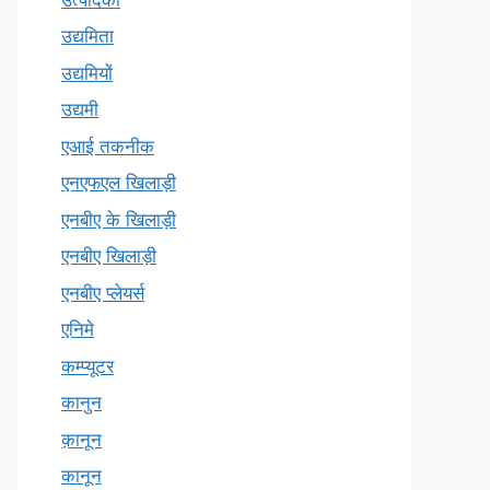
उद्यमिता
उद्यमियों
उद्यमी
एआई तकनीक
एनएफएल खिलाड़ी
एनबीए के खिलाड़ी
एनबीए खिलाड़ी
एनबीए प्लेयर्स
एनिमे
कम्प्यूटर
कानुन
क़ानून
कानून