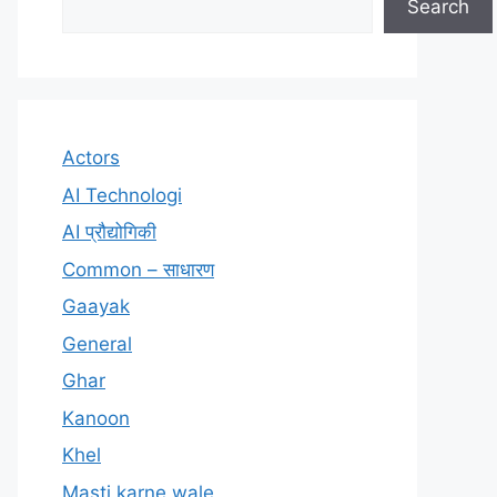
Search
Actors
AI Technologi
AI प्रौद्योगिकी
Common – साधारण
Gaayak
General
Ghar
Kanoon
Khel
Masti karne wale