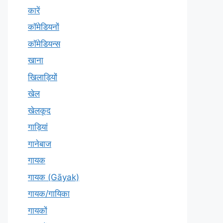
कारें
कॉमेडियनों
कॉमेडियन्स
खाना
खिलाड़ियों
खेल
खेलकूद
गाड़ियां
गानेबाज
गायक
गायक (Gāyak)
गायक/गायिका
गायकों