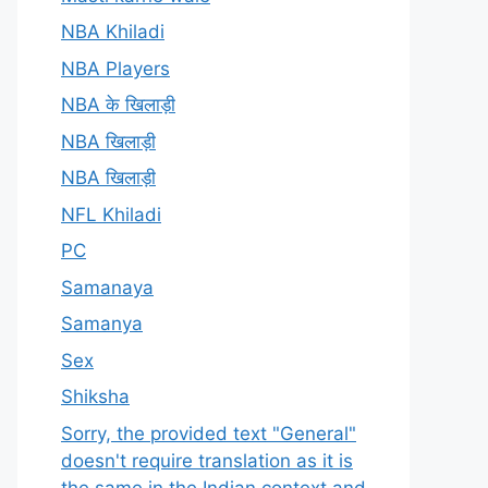
NBA Khiladi
NBA Players
NBA के खिलाड़ी
NBA खिलाड़ी
NBA खिलाड़ी
NFL Khiladi
PC
Samanaya
Samanya
Sex
Shiksha
Sorry, the provided text "General"
doesn't require translation as it is
the same in the Indian context and