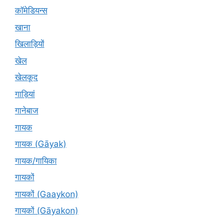
कॉमेडियन्स
खाना
खिलाड़ियों
खेल
खेलकूद
गाड़ियां
गानेबाज
गायक
गायक (Gāyak)
गायक/गायिका
गायकों
गायकों (Gaaykon)
गायकों (Gāyakon)