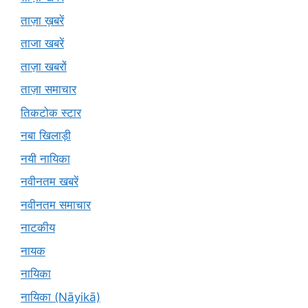
ताज़ा ख़बरें
ताजा खबरें
ताज़ा खबरों
ताज़ा समाचार
तिकटोक स्टार
नबा खिलाड़ी
नयी नायिका
नवीनतम खबरें
नवीनतम समाचार
नाटकीय
नायक
नायिका
नायिका (Nāyikā)