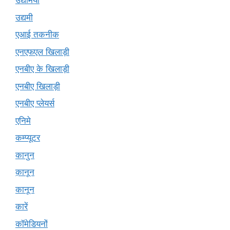
उद्यमियों
उद्यमी
एआई तकनीक
एनएफएल खिलाड़ी
एनबीए के खिलाड़ी
एनबीए खिलाड़ी
एनबीए प्लेयर्स
एनिमे
कम्प्यूटर
कानुन
क़ानून
कानून
कारें
कॉमेडियनों