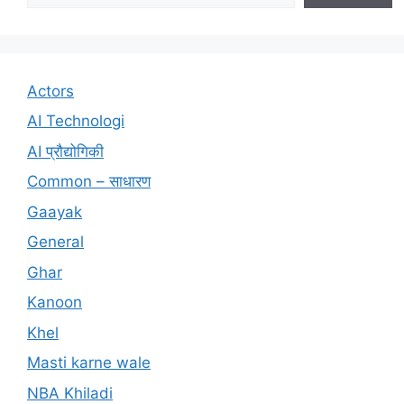
Actors
AI Technologi
AI प्रौद्योगिकी
Common – साधारण
Gaayak
General
Ghar
Kanoon
Khel
Masti karne wale
NBA Khiladi