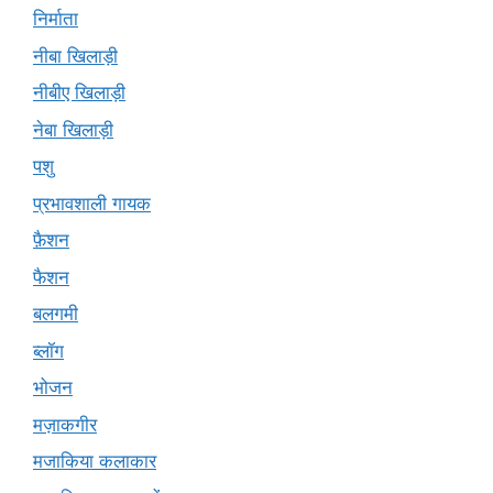
निर्माता
नीबा खिलाड़ी
नीबीए खिलाड़ी
नेबा खिलाड़ी
पशु
प्रभावशाली गायक
फ़ैशन
फैशन
बलगमी
ब्लॉग
भोजन
मज़ाकगीर
मजाकिया कलाकार