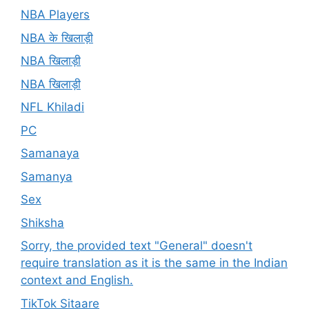
NBA Players
NBA के खिलाड़ी
NBA खिलाड़ी
NBA खिलाड़ी
NFL Khiladi
PC
Samanaya
Samanya
Sex
Shiksha
Sorry, the provided text "General" doesn't
require translation as it is the same in the Indian
context and English.
TikTok Sitaare