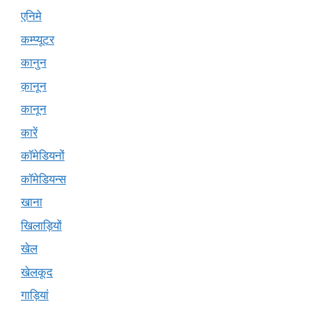
एनिमे
कम्प्यूटर
कानुन
क़ानून
कानून
कारें
कॉमेडियनों
कॉमेडियन्स
खाना
खिलाड़ियों
खेल
खेलकूद
गाड़ियां