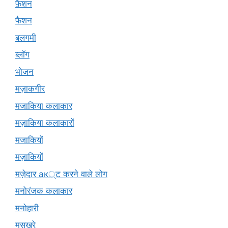
फ़ैशन
फैशन
बलगमी
ब्लॉग
भोजन
मज़ाकगीर
मजाकिया कलाकार
मज़ाकिया कलाकारों
मजाकियों
मज़ाकियों
मज़ेदार ак्ट करने वाले लोग
मनोरंजक कलाकार
मनोहारी
मसख़रे