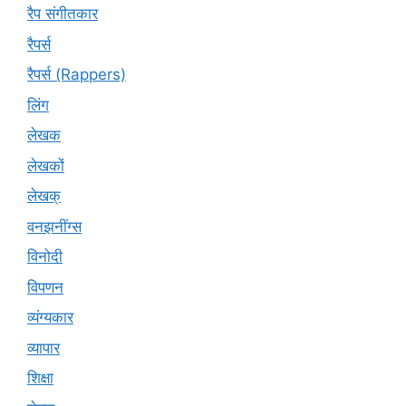
रैप संगीतकार
रैपर्स
रैपर्स (Rappers)
लिंग
लेखक
लेखकों
लेखक्
वनझनींग्स
विनोदी
विपणन
व्यंग्यकार
व्यापार
शिक्षा