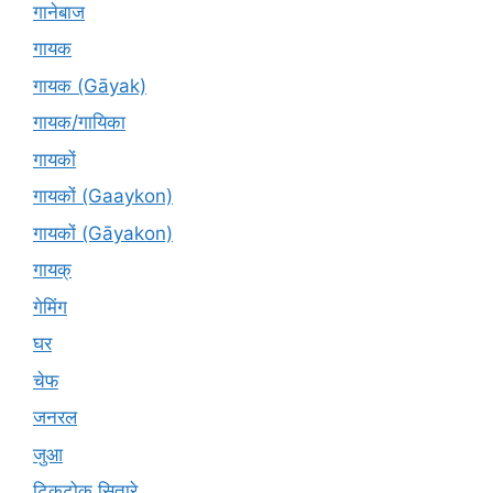
गानेबाज
गायक
गायक (Gāyak)
गायक/गायिका
गायकों
गायकों (Gaaykon)
गायकों (Gāyakon)
गायक्
गेमिंग
घर
चेफ
जनरल
जुआ
टिकटोक सितारे