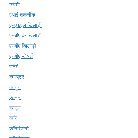
उद्यमी
एआई तकनीक
एनएफएल खिलाड़ी
एनबीए के खिलाड़ी
एनबीए खिलाड़ी
एनबीए प्लेयर्स
एनिमे
कम्प्यूटर
कानुन
क़ानून
कानून
कारें
कॉमेडियनों