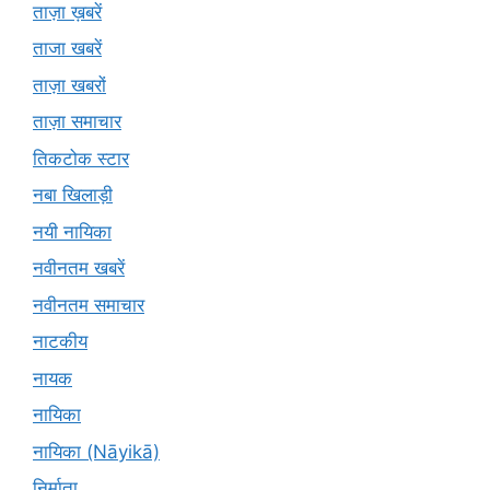
ताज़ा ख़बरें
ताजा खबरें
ताज़ा खबरों
ताज़ा समाचार
तिकटोक स्टार
नबा खिलाड़ी
नयी नायिका
नवीनतम खबरें
नवीनतम समाचार
नाटकीय
नायक
नायिका
नायिका (Nāyikā)
निर्माता