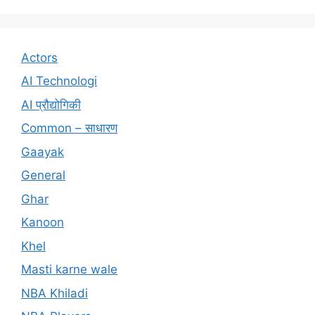
Actors
AI Technologi
AI प्रौद्योगिकी
Common – साधारण
Gaayak
General
Ghar
Kanoon
Khel
Masti karne wale
NBA Khiladi