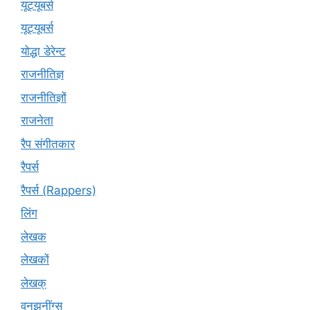
यूट्यूबर्स
यूट्‍यूबर्स
योद्धा डेरेन्ट
राजनीतिज्ञ
राजनीतिज्ञों
राजनेता
रैप संगीतकार
रैपर्स
रैपर्स (Rappers)
लिंग
लेखक
लेखकों
लेखक्
वनझनींग्स