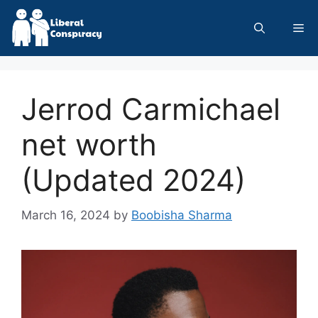
Skip
to
Me
content
Jerrod Carmichael
net worth
(Updated 2024)
March 16, 2024
by
Boobisha Sharma