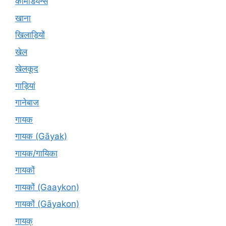
कॉमेडियन्स
खाना
खिलाड़ियों
खेल
खेलकूद
गाड़ियां
गानेबाज
गायक
गायक (Gāyak)
गायक/गायिका
गायकों
गायकों (Gaaykon)
गायकों (Gāyakon)
गायक्