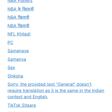
NBA Players
NBA के खिलाड़ी
NBA खिलाड़ी
NBA खिलाड़ी
NFL Khiladi
PC
Samanaya
Samanya
Sex
Shiksha
Sorry, the provided text "General" doesn't
require translation as it is the same in the Indian
context and English.
TikTok Sitaare