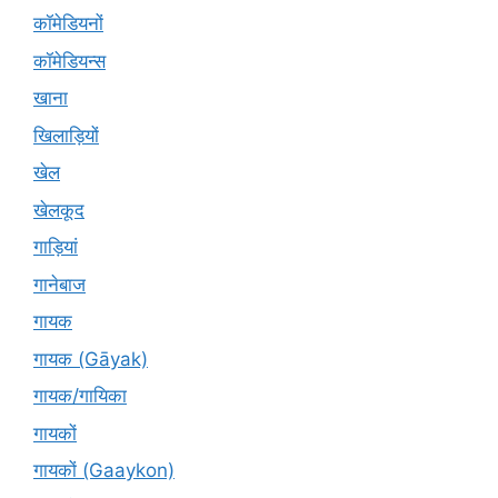
कॉमेडियनों
कॉमेडियन्स
खाना
खिलाड़ियों
खेल
खेलकूद
गाड़ियां
गानेबाज
गायक
गायक (Gāyak)
गायक/गायिका
गायकों
गायकों (Gaaykon)