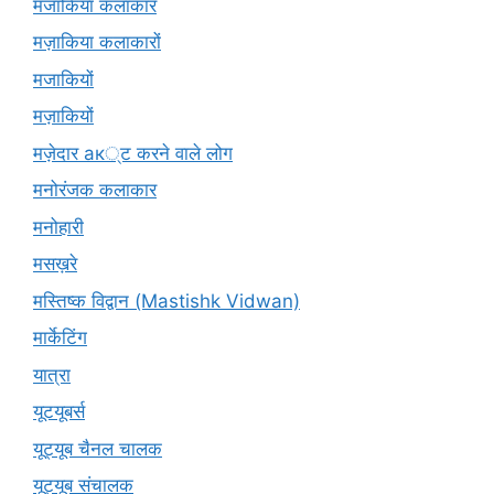
मजाकिया कलाकार
मज़ाकिया कलाकारों
मजाकियों
मज़ाकियों
मज़ेदार ак्ट करने वाले लोग
मनोरंजक कलाकार
मनोहारी
मसख़रे
मस्तिष्क विद्वान (Mastishk Vidwan)
मार्केटिंग
यात्रा
यूटयूबर्स
यूट्यूब चैनल चालक
यूट्यूब संचालक