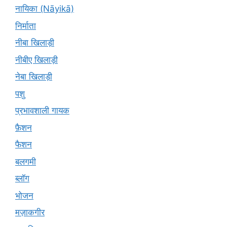
नायिका (Nāyikā)
निर्माता
नीबा खिलाड़ी
नीबीए खिलाड़ी
नेबा खिलाड़ी
पशु
प्रभावशाली गायक
फ़ैशन
फैशन
बलगमी
ब्लॉग
भोजन
मज़ाकगीर