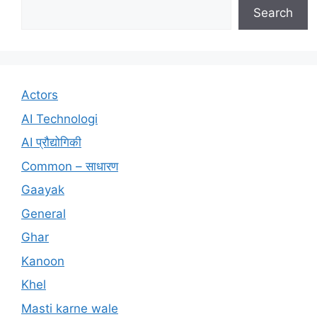
Search
Actors
AI Technologi
AI प्रौद्योगिकी
Common – साधारण
Gaayak
General
Ghar
Kanoon
Khel
Masti karne wale