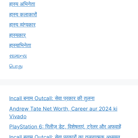
हास्य अभिनेता
हास्य कलाकारों
हास्य व्यंग्यकार
हास्यकार्
हास्याभिनेता
સામાન્ય
பொது
Incall बनाम Outcall: सेवा प्रकार की तुलना
Andrew Tate Net Worth, Career aur 2024 ki
Vivado
PlayStation 6: रिलीज़ डेट, विशेषताएं, ट्रेलर और अफवाहें
Incall बनाम Outcall: सेवा प्रकारों का तुलनात्मक अध्ययन