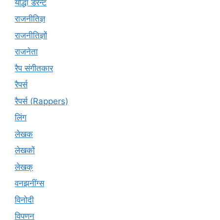
योद्धा डेरेन्ट
राजनीतिज्ञ
राजनीतिज्ञों
राजनेता
रैप संगीतकार
रैपर्स
रैपर्स (Rappers)
लिंग
लेखक
लेखकों
लेखक्
वनझनींग्स
विनोदी
विपणन