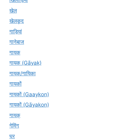
खिलाड़ियों
खेल
खेलकूद
गाड़ियां
गानेबाज
गायक
गायक (Gāyak)
गायक/गायिका
गायकों
गायकों (Gaaykon)
गायकों (Gāyakon)
गायक्
गेमिंग
घर