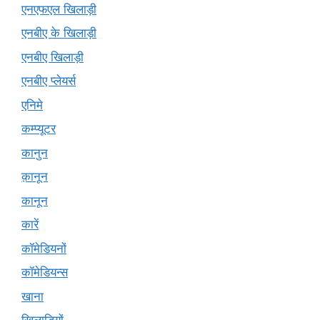
एनएफएल खिलाड़ी
एनबीए के खिलाड़ी
एनबीए खिलाड़ी
एनबीए प्लेयर्स
एनिमे
कम्प्यूटर
कानुन
क़ानून
कानून
कारें
कॉमेडियनों
कॉमेडियन्स
खाना