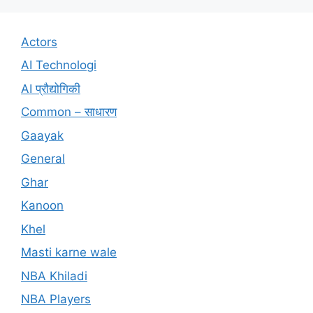
Actors
AI Technologi
AI प्रौद्योगिकी
Common – साधारण
Gaayak
General
Ghar
Kanoon
Khel
Masti karne wale
NBA Khiladi
NBA Players