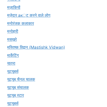
मज़ाकियों
मज़ेदार ак्ट करने वाले लोग
मनोरंजक कलाकार
मनोहारी
मसख़रे
मस्तिष्क विद्वान (Mastishk Vidwan)
मार्केटिंग
यात्रा
यूटयूबर्स
यूट्यूब चैनल चालक
यूट्यूब संचालक
यूट्यूब स्टार
यूट्‍यूबर्स