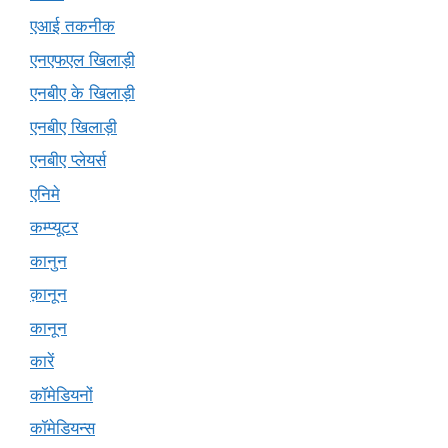
एआई तकनीक
एनएफएल खिलाड़ी
एनबीए के खिलाड़ी
एनबीए खिलाड़ी
एनबीए प्लेयर्स
एनिमे
कम्प्यूटर
कानुन
क़ानून
कानून
कारें
कॉमेडियनों
कॉमेडियन्स