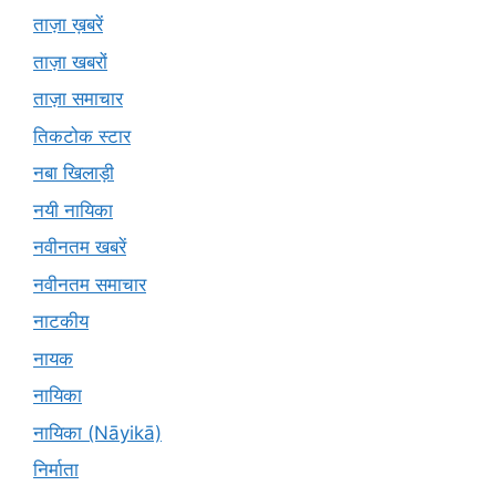
ताज़ा ख़बरें
ताज़ा खबरों
ताज़ा समाचार
तिकटोक स्टार
नबा खिलाड़ी
नयी नायिका
नवीनतम खबरें
नवीनतम समाचार
नाटकीय
नायक
नायिका
नायिका (Nāyikā)
निर्माता