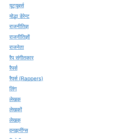
यूट्यूबर्स
योद्धा डेरेन्ट
राजनीतिज्ञ
राजनीतिज्ञों
राजनेता
रैप संगीतकार
रैपर्स
रैपर्स (Rappers)
लिंग
लेखक
लेखकों
लेखक्
वनझनींग्स