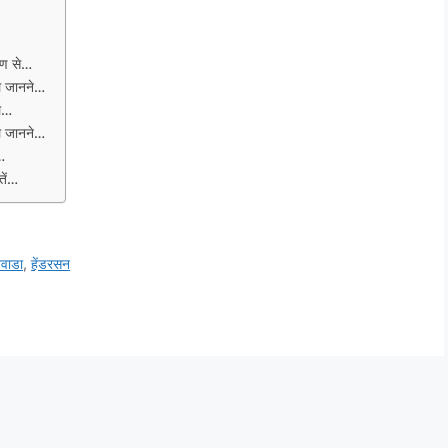
तरण से…
े जानने…
ले…
े जानने…
…
तें…
ेवाडा
,
हेंडरसन