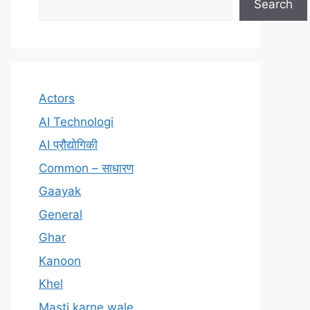
Search
Actors
AI Technologi
AI प्रौद्योगिकी
Common – साधारण
Gaayak
General
Ghar
Kanoon
Khel
Masti karne wale