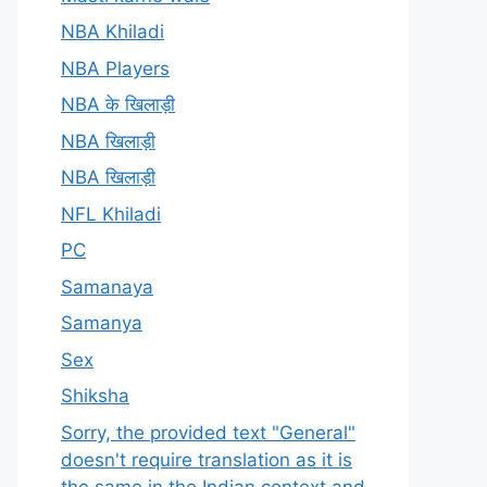
NBA Khiladi
NBA Players
NBA के खिलाड़ी
NBA खिलाड़ी
NBA खिलाड़ी
NFL Khiladi
PC
Samanaya
Samanya
Sex
Shiksha
Sorry, the provided text "General"
doesn't require translation as it is
the same in the Indian context and