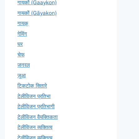
गायकों (Gaaykon)
गायकों (Gāyakon)
गायक्
गेमिंग
घर
चेफ
जनरल
जुआ
टिकटोक सितारे
टेलीविजन प्रतिभा
टेलीविजन प्रतिभागी
टेलीविजन वैयक्तिकता
टेलीविजन व्यक्तित्व
टेलीविज़न व्यक्तित्व