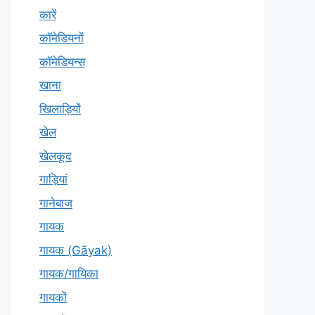
कारें
कॉमेडियनों
कॉमेडियन्स
खाना
खिलाड़ियों
खेल
खेलकूद
गाड़ियां
गानेबाज
गायक
गायक (Gāyak)
गायक/गायिका
गायकों