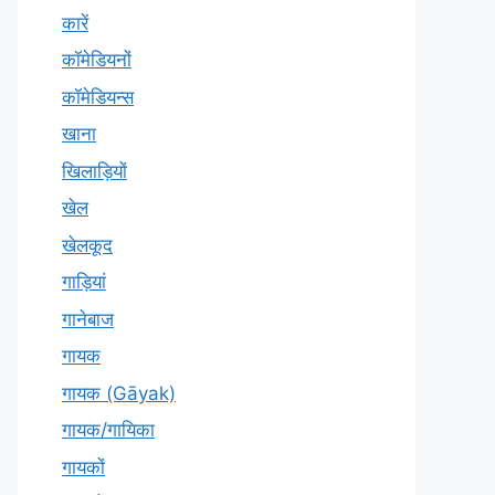
कारें
कॉमेडियनों
कॉमेडियन्स
खाना
खिलाड़ियों
खेल
खेलकूद
गाड़ियां
गानेबाज
गायक
गायक (Gāyak)
गायक/गायिका
गायकों