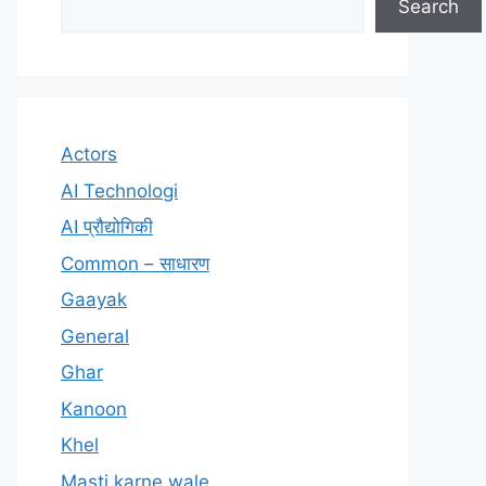
Search
Actors
AI Technologi
AI प्रौद्योगिकी
Common – साधारण
Gaayak
General
Ghar
Kanoon
Khel
Masti karne wale