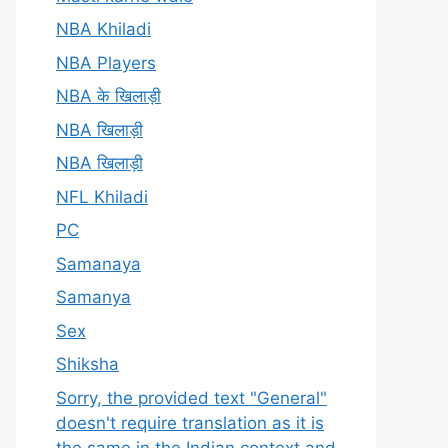
NBA Khiladi
NBA Players
NBA के खिलाड़ी
NBA खिलाड़ी
NBA खिलाड़ी
NFL Khiladi
PC
Samanaya
Samanya
Sex
Shiksha
Sorry, the provided text "General"
doesn't require translation as it is
the same in the Indian context and