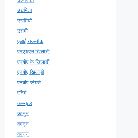
उद्यमिता
उद्यमियों
उद्यमी
एआई तकनीक
एनएफएल खिलाड़ी
एनबीए के खिलाड़ी
एनबीए खिलाड़ी
एनबीए प्लेयर्स
एनिमे
कम्प्यूटर
कानुन
क़ानून
कानून