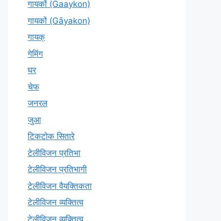
गायकों (Gaaykon)
गायकों (Gāyakon)
गायक्
गेमिंग
घर
चेफ
जनरल
जुआ
टिकटोक सितारे
टेलीविजन प्रतिभा
टेलीविजन प्रतिभागी
टेलीविजन वैयक्तिकता
टेलीविजन व्यक्तित्व
टेलीविज़न व्यक्तित्व