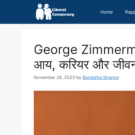
Skip
to
Home
Rap
content
George Zimmerman
आय, करियर और जीवन
November 28, 2023
by
Boobisha Sharma