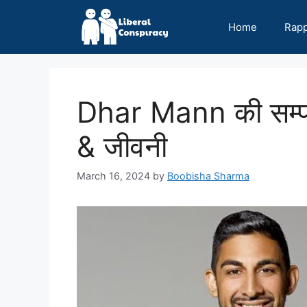
Skip
to
Home
Rap
content
Dhar Mann की सम्प
& जीवनी
March 16, 2024
by
Boobisha Sharma