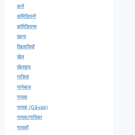
कारें
कॉमेडियनों
कॉमेडियन्स
खाना
खिलाड़ियों
खेल
खेलकूद
गाड़ियां
गानेबाज
गायक
गायक (Gāyak)
गायक/गायिका
गायकों