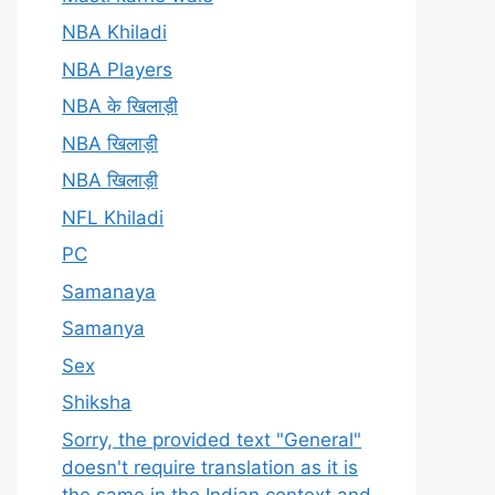
NBA Khiladi
NBA Players
NBA के खिलाड़ी
NBA खिलाड़ी
NBA खिलाड़ी
NFL Khiladi
PC
Samanaya
Samanya
Sex
Shiksha
Sorry, the provided text "General"
doesn't require translation as it is
the same in the Indian context and