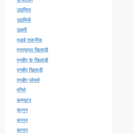
उद्यमिता
उद्यमियों
उद्यमी
एआई तकनीक
एनएफएल खिलाड़ी
एनबीए के खिलाड़ी
एनबीए खिलाड़ी
एनबीए प्लेयर्स
एनिमे
कम्प्यूटर
कानुन
क़ानून
कानून