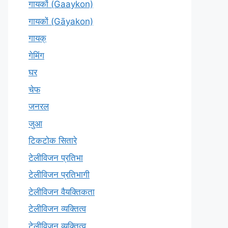
गायकों (Gaaykon)
गायकों (Gāyakon)
गायक्
गेमिंग
घर
चेफ
जनरल
जुआ
टिकटोक सितारे
टेलीविजन प्रतिभा
टेलीविजन प्रतिभागी
टेलीविजन वैयक्तिकता
टेलीविजन व्यक्तित्व
टेलीविज़न व्यक्तित्व