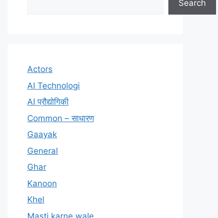
Search
Actors
AI Technologi
AI प्रौद्योगिकी
Common – साधारण
Gaayak
General
Ghar
Kanoon
Khel
Masti karne wale