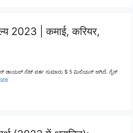
मूल्य 2023 | कमाई, करियर,
ೆನನ್ ಡಾಯಲ್ ನೆಟ್ ವರ್ತ ಸುಮಾರು $ 5 ಮಿಲಿಯನ್ ಆಗಿದೆ. ಗ್ಲೆನ್
ore