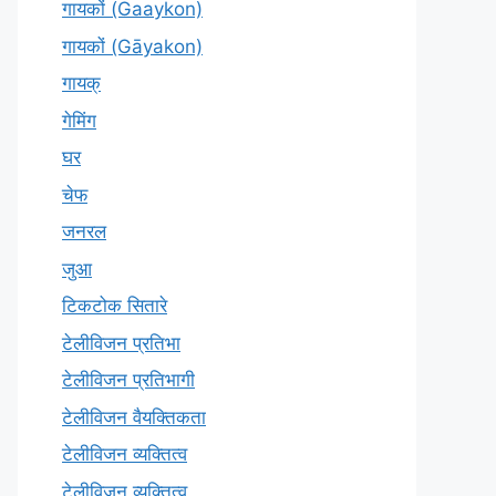
गायकों (Gaaykon)
गायकों (Gāyakon)
गायक्
गेमिंग
घर
चेफ
जनरल
जुआ
टिकटोक सितारे
टेलीविजन प्रतिभा
टेलीविजन प्रतिभागी
टेलीविजन वैयक्तिकता
टेलीविजन व्यक्तित्व
टेलीविज़न व्यक्तित्व