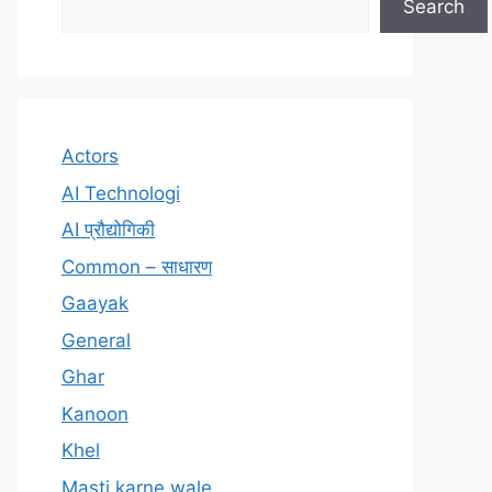
Search
Actors
AI Technologi
AI प्रौद्योगिकी
Common – साधारण
Gaayak
General
Ghar
Kanoon
Khel
Masti karne wale