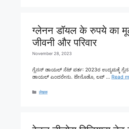
ग्लेनन डॉयल के रुपये का 
जीवनी और परिवार
November 28, 2023
ಗ್ಲೆನನ್ ಡಾಯಲ್ ನೆಟ್ ವರ್ತ: 2023ರ ಉದ್ಯಮಕ್ಕೆ ಗ್ಲ
ಡಾಯಲ್ ಎಂದರೇನು. ಟೇನೊಡೊ, ಲವ್ …
Read m
Categories
लेखक