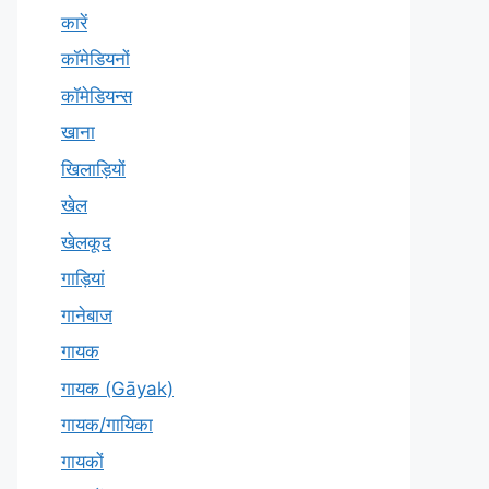
कारें
कॉमेडियनों
कॉमेडियन्स
खाना
खिलाड़ियों
खेल
खेलकूद
गाड़ियां
गानेबाज
गायक
गायक (Gāyak)
गायक/गायिका
गायकों