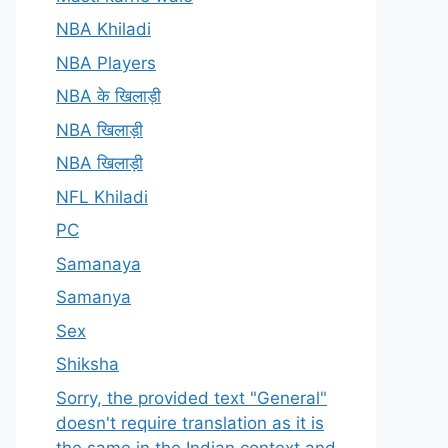
NBA Khiladi
NBA Players
NBA के खिलाड़ी
NBA खिलाड़ी
NBA खिलाड़ी
NFL Khiladi
PC
Samanaya
Samanya
Sex
Shiksha
Sorry, the provided text "General"
doesn't require translation as it is
the same in the Indian context and