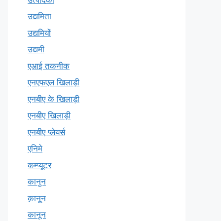
उद्यमिता
उद्यमियों
उद्यमी
एआई तकनीक
एनएफएल खिलाड़ी
एनबीए के खिलाड़ी
एनबीए खिलाड़ी
एनबीए प्लेयर्स
एनिमे
कम्प्यूटर
कानुन
क़ानून
कानून