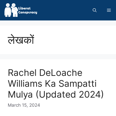
Skip
to
Me
content
लेखकों
Rachel DeLoache
Williams Ka Sampatti
Mulya (Updated 2024)
March 15, 2024