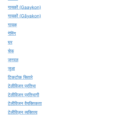
गायकों (Gaaykon)
गायकों (Gāyakon)
गायक्
गेमिंग
घर
चेफ
जनरल
जुआ
टिकटोक सितारे
टेलीविजन प्रतिभा
टेलीविजन प्रतिभागी
टेलीविजन वैयक्तिकता
टेलीविज़न व्यक्तित्व