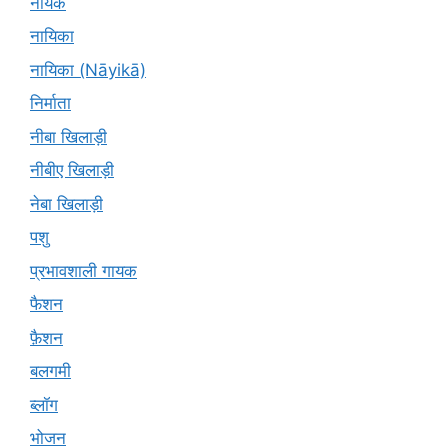
नायक
नायिका
नायिका (Nāyikā)
निर्माता
नीबा खिलाड़ी
नीबीए खिलाड़ी
नेबा खिलाड़ी
पशु
प्रभावशाली गायक
फैशन
फ़ैशन
बलगमी
ब्लॉग
भोजन