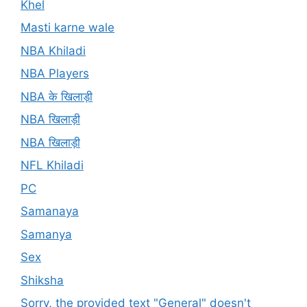
Khel
Masti karne wale
NBA Khiladi
NBA Players
NBA के खिलाड़ी
NBA खिलाड़ी
NBA खिलाड़ी
NFL Khiladi
PC
Samanaya
Samanya
Sex
Shiksha
Sorry, the provided text "General" doesn't