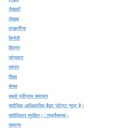
लेखकों
लेखक्
वनझनींग्स
विनोदी
विपणन
व्यंग्यकार
व्यापार
शिक्षा
शेफ्स
सबसे नवीनतम समाचार
सर्वाधिक आधिकारिक बैंडर 'लेटेस्ट न्यूज़' है।
सर्वाधिकार सुरक्षित।ाश्चर्यंच्मच्चं।
सामान्य