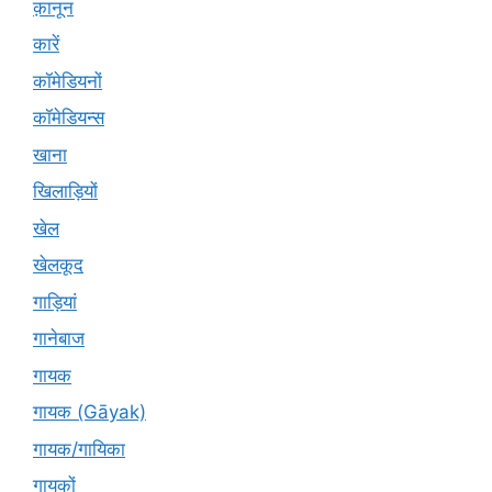
क़ानून
कारें
कॉमेडियनों
कॉमेडियन्स
खाना
खिलाड़ियों
खेल
खेलकूद
गाड़ियां
गानेबाज
गायक
गायक (Gāyak)
गायक/गायिका
गायकों