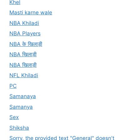
Khel
Masti karne wale
NBA Khiladi
NBA Players
NBA के खिलाड़ी
NBA खिलाड़ी
NBA खिलाड़ी
NFL Khiladi
PC
Samanaya
Samanya
Sex
Shiksha
Sorry, the provided text "General" doesn't