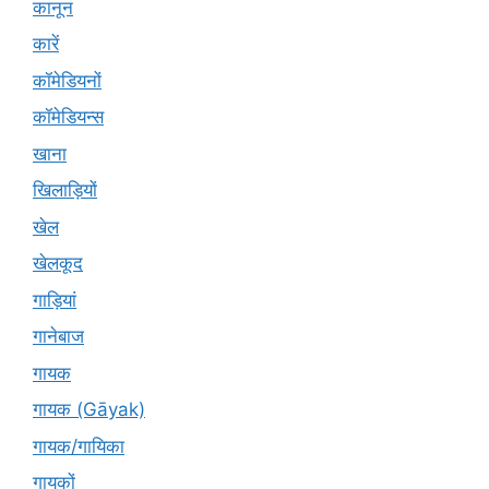
कानून
कारें
कॉमेडियनों
कॉमेडियन्स
खाना
खिलाड़ियों
खेल
खेलकूद
गाड़ियां
गानेबाज
गायक
गायक (Gāyak)
गायक/गायिका
गायकों