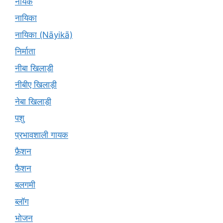
नायक
नायिका
नायिका (Nāyikā)
निर्माता
नीबा खिलाड़ी
नीबीए खिलाड़ी
नेबा खिलाड़ी
पशु
प्रभावशाली गायक
फ़ैशन
फैशन
बलगमी
ब्लॉग
भोजन