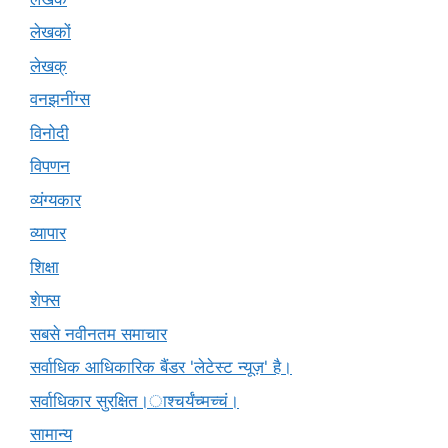
लेखकों
लेखक्
वनझनींग्स
विनोदी
विपणन
व्यंग्यकार
व्यापार
शिक्षा
शेफ्स
सबसे नवीनतम समाचार
सर्वाधिक आधिकारिक बैंडर 'लेटेस्ट न्यूज़' है।
सर्वाधिकार सुरक्षित।ाश्चर्यंच्मच्चं।
सामान्य