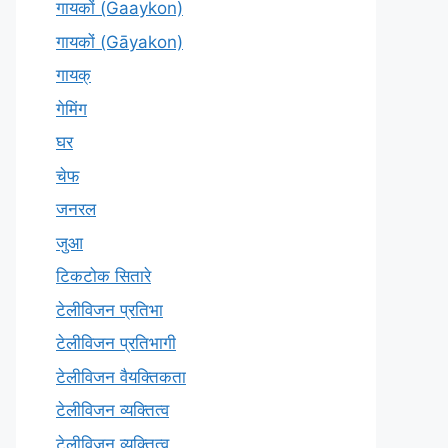
गायकों (Gaaykon)
गायकों (Gāyakon)
गायक्
गेमिंग
घर
चेफ
जनरल
जुआ
टिकटोक सितारे
टेलीविजन प्रतिभा
टेलीविजन प्रतिभागी
टेलीविजन वैयक्तिकता
टेलीविजन व्यक्तित्व
टेलीविज़न व्यक्तित्व