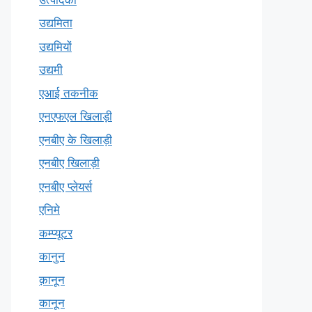
उद्यमिता
उद्यमियों
उद्यमी
एआई तकनीक
एनएफएल खिलाड़ी
एनबीए के खिलाड़ी
एनबीए खिलाड़ी
एनबीए प्लेयर्स
एनिमे
कम्प्यूटर
कानुन
क़ानून
कानून