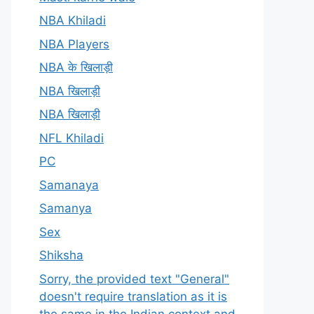
NBA Khiladi
NBA Players
NBA के खिलाड़ी
NBA खिलाड़ी
NBA खिलाड़ी
NFL Khiladi
PC
Samanaya
Samanya
Sex
Shiksha
Sorry, the provided text "General"
doesn't require translation as it is
the same in the Indian context and