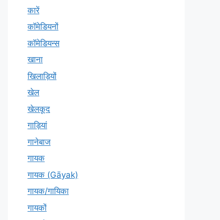
कारें
कॉमेडियनों
कॉमेडियन्स
खाना
खिलाड़ियों
खेल
खेलकूद
गाड़ियां
गानेबाज
गायक
गायक (Gāyak)
गायक/गायिका
गायकों