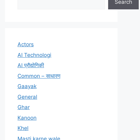
Search
Actors
AI Technologi
AI प्रौद्योगिकी
Common – साधारण
Gaayak
General
Ghar
Kanoon
Khel
Masti karne wale