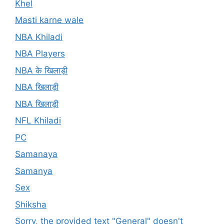
Khel
Masti karne wale
NBA Khiladi
NBA Players
NBA के खिलाड़ी
NBA खिलाड़ी
NBA खिलाड़ी
NFL Khiladi
PC
Samanaya
Samanya
Sex
Shiksha
Sorry, the provided text "General" doesn't