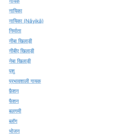
नायक
नायिका
नायिका (Nāyikā)
निर्माता
नीबा खिलाड़ी
नीबीए खिलाड़ी
नेबा खिलाड़ी
पशु
प्रभावशाली गायक
फ़ैशन
फैशन
बलगमी
ब्लॉग
भोजन