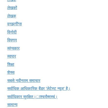
लेखकों
लेखक्
वनझनींग्स
विनोदी
विपणन
व्यंग्यकार
व्यापार
शिक्षा
शेफ्स
सबसे नवीनतम समाचार
सर्वाधिक आधिकारिक बैंडर 'लेटेस्ट न्यूज़' है।
सर्वाधिकार सुरक्षित।ाश्चर्यंच्मच्चं।
सामान्य