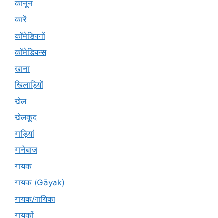
कानून
कारें
कॉमेडियनों
कॉमेडियन्स
खाना
खिलाड़ियों
खेल
खेलकूद
गाड़ियां
गानेबाज
गायक
गायक (Gāyak)
गायक/गायिका
गायकों