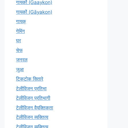
गायकों (Gaaykon)
गायकों (Gāyakon)
गायक्
गेमिंग
घर
चेफ
जनरल
जुआ
टिकटोक सितारे
टेलीविजन प्रतिभा
टेलीविजन प्रतिभागी
टेलीविजन वैयक्तिकता
टेलीविजन व्यक्तित्व
टेलीविज़न व्यक्तित्व