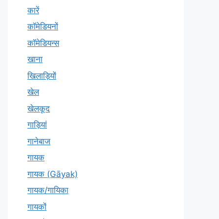
कारें
कॉमेडियनों
कॉमेडियन्स
खाना
खिलाड़ियों
खेल
खेलकूद
गाड़ियां
गानेबाज
गायक
गायक (Gāyak)
गायक/गायिका
गायकों