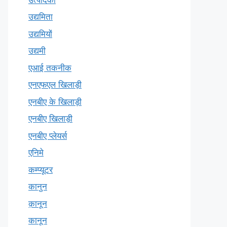
उद्यमिता
उद्यमियों
उद्यमी
एआई तकनीक
एनएफएल खिलाड़ी
एनबीए के खिलाड़ी
एनबीए खिलाड़ी
एनबीए प्लेयर्स
एनिमे
कम्प्यूटर
कानुन
क़ानून
कानून