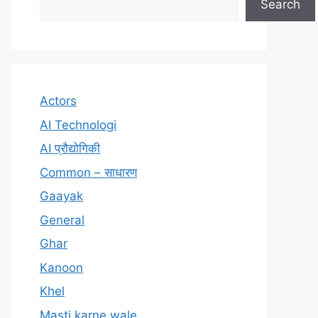
Search
Actors
AI Technologi
AI प्रौद्योगिकी
Common – साधारण
Gaayak
General
Ghar
Kanoon
Khel
Masti karne wale