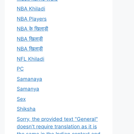
NBA Khiladi
NBA Players
NBA के खिलाड़ी
NBA खिलाड़ी
NBA खिलाड़ी
NFL Khiladi
PC
Samanaya
Samanya
Sex
Shiksha
Sorry, the provided text "General"
doesn't require translation as it is
the same in the Indian context and