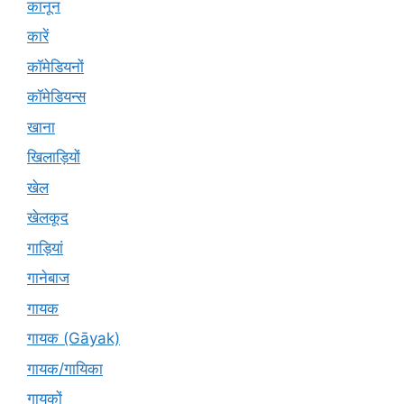
कानून
कारें
कॉमेडियनों
कॉमेडियन्स
खाना
खिलाड़ियों
खेल
खेलकूद
गाड़ियां
गानेबाज
गायक
गायक (Gāyak)
गायक/गायिका
गायकों