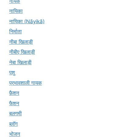
नायक
नायिका
नायिका (Nāyikā)
निर्माता
नीबा खिलाड़ी
नीबीए खिलाड़ी
नेबा खिलाड़ी
पशु
प्रभावशाली गायक
फ़ैशन
फैशन
बलगमी
ब्लॉग
भोजन