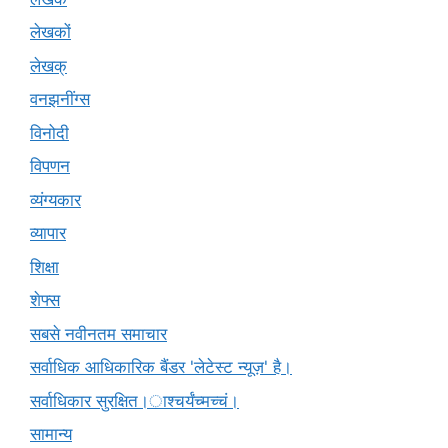
लेखकों
लेखक्
वनझनींग्स
विनोदी
विपणन
व्यंग्यकार
व्यापार
शिक्षा
शेफ्स
सबसे नवीनतम समाचार
सर्वाधिक आधिकारिक बैंडर 'लेटेस्ट न्यूज़' है।
सर्वाधिकार सुरक्षित।ाश्चर्यंच्मच्चं।
सामान्य