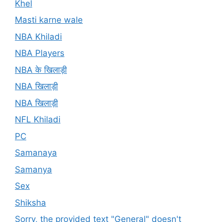
Khel
Masti karne wale
NBA Khiladi
NBA Players
NBA के खिलाड़ी
NBA खिलाड़ी
NBA खिलाड़ी
NFL Khiladi
PC
Samanaya
Samanya
Sex
Shiksha
Sorry, the provided text "General" doesn't