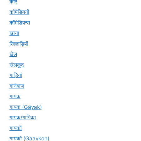
कारें
कॉमेडियनों
कॉमेडियन्स
खाना
खिलाड़ियों
खेल
खेलकूद
गाड़ियां
गानेबाज
गायक
गायक (Gāyak)
गायक/गायिका
गायकों
गायकों (Gaaykon)