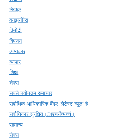
लेखक्
वनझनींग्स
विनोदी
विपणन
व्यंग्यकार
व्यापार
शिक्षा
शेफ्स
सबसे नवीनतम समाचार
सर्वाधिक आधिकारिक बैंडर 'लेटेस्ट न्यूज़' है।
सर्वाधिकार सुरक्षित।ाश्चर्यंच्मच्चं।
सामान्य
सेक्स