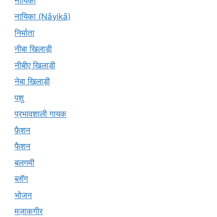
नायिका
नायिका (Nāyikā)
निर्माता
नीबा खिलाड़ी
नीबीए खिलाड़ी
नेबा खिलाड़ी
पशु
प्रभावशाली गायक
फ़ैशन
फैशन
बलगमी
ब्लॉग
भोजन
मज़ाकगीर