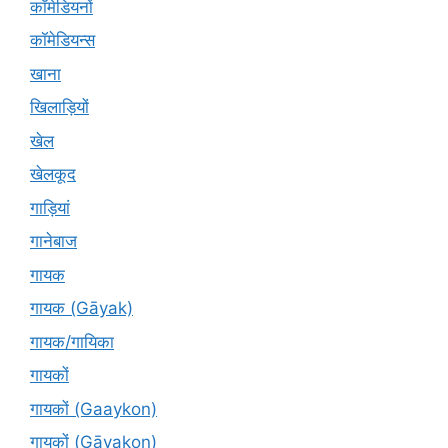
कॉमेडियनों
कॉमेडियन्स
खाना
खिलाड़ियों
खेल
खेलकूद
गाड़ियां
गानेबाज
गायक
गायक (Gāyak)
गायक/गायिका
गायकों
गायकों (Gaaykon)
गायकों (Gāyakon)