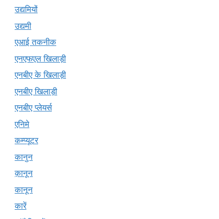
उद्यमियों
उद्यमी
एआई तकनीक
एनएफएल खिलाड़ी
एनबीए के खिलाड़ी
एनबीए खिलाड़ी
एनबीए प्लेयर्स
एनिमे
कम्प्यूटर
कानुन
क़ानून
कानून
कारें