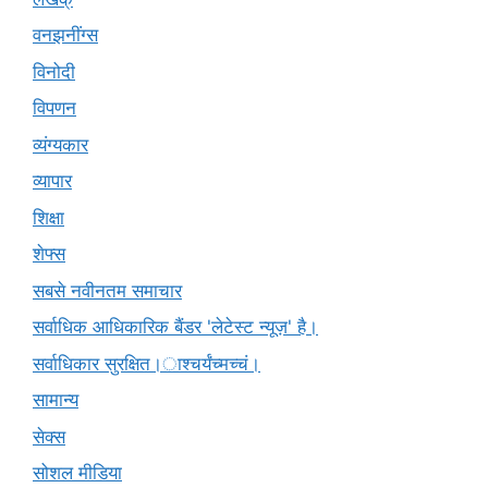
वनझनींग्स
विनोदी
विपणन
व्यंग्यकार
व्यापार
शिक्षा
शेफ्स
सबसे नवीनतम समाचार
सर्वाधिक आधिकारिक बैंडर 'लेटेस्ट न्यूज़' है।
सर्वाधिकार सुरक्षित।ाश्चर्यंच्मच्चं।
सामान्य
सेक्स
सोशल मीडिया