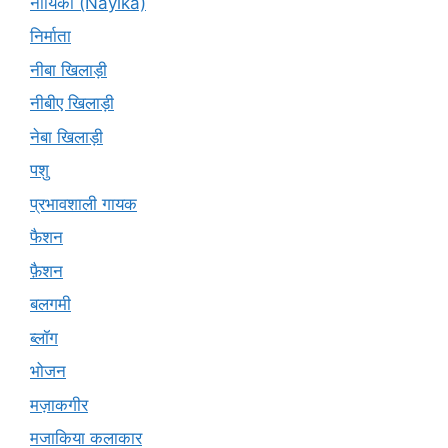
नायिका (Nāyikā)
निर्माता
नीबा खिलाड़ी
नीबीए खिलाड़ी
नेबा खिलाड़ी
पशु
प्रभावशाली गायक
फैशन
फ़ैशन
बलगमी
ब्लॉग
भोजन
मज़ाकगीर
मजाकिया कलाकार