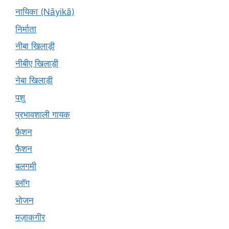
नायिका (Nāyikā)
निर्माता
नीबा खिलाड़ी
नीबीए खिलाड़ी
नेबा खिलाड़ी
पशु
प्रभावशाली गायक
फ़ैशन
फैशन
बलगमी
ब्लॉग
भोजन
मज़ाकगीर