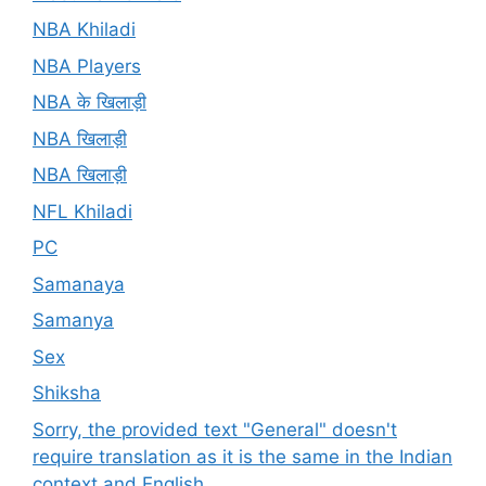
NBA Khiladi
NBA Players
NBA के खिलाड़ी
NBA खिलाड़ी
NBA खिलाड़ी
NFL Khiladi
PC
Samanaya
Samanya
Sex
Shiksha
Sorry, the provided text "General" doesn't
require translation as it is the same in the Indian
context and English.