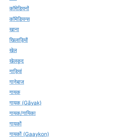
कॉमेडियनों
कॉमेडियन्स
खाना
खिलाड़ियों
खेल
खेलकूद
गाड़ियां
गानेबाज
गायक
गायक (Gāyak)
गायक/गायिका
गायकों
गायकों (Gaaykon)