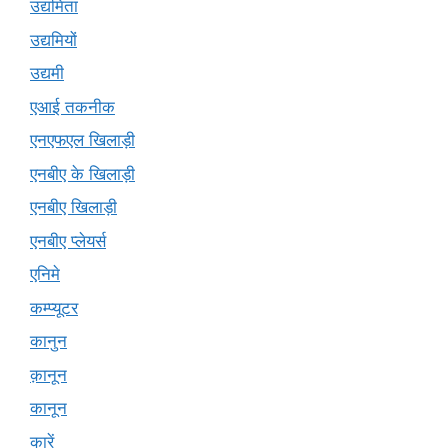
उद्यमिता
उद्यमियों
उद्यमी
एआई तकनीक
एनएफएल खिलाड़ी
एनबीए के खिलाड़ी
एनबीए खिलाड़ी
एनबीए प्लेयर्स
एनिमे
कम्प्यूटर
कानुन
क़ानून
कानून
कारें