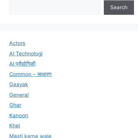
Search
Actors
AI Technologi
AI प्रौद्योगिकी
Common – साधारण
Gaayak
General
Ghar
Kanoon
Khel
Masti karne wale