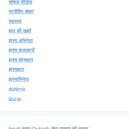
सोशल मीडिया
स्ट्रीमिंग सेवाएं
स्वास्थ्य
हाल की खबरें
हास्य अभिनेता
हास्य कलाकारों
हास्य व्यंग्यकार
हास्यकार्
हास्याभिनेता
સામાન્ય
பொது
Incall बनाम Outcall: सेवा प्रकार की तुलना