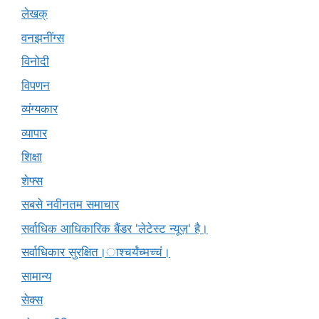
लेखक्
वनझनींग्स
विनोदी
विपणन
व्यंग्यकार
व्यापार
शिक्षा
शेफ्स
सबसे नवीनतम समाचार
सर्वाधिक आधिकारिक बैंडर 'लेटेस्ट न्यूज़' है।
सर्वाधिकार सुरक्षित।ाश्चर्यंच्मच्चं।
सामान्य
सेक्स