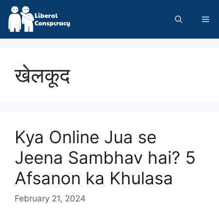
Skip
to
Me
content
खेलकूद
Kya Online Jua se
Jeena Sambhav hai? 5
Afsanon ka Khulasa
February 21, 2024