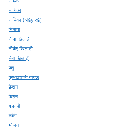
नायक
नायिका
नायिका (Nāyikā)
निर्माता
नीबा खिलाड़ी
नीबीए खिलाड़ी
नेबा खिलाड़ी
पशु
प्रभावशाली गायक
फ़ैशन
फैशन
बलगमी
ब्लॉग
भोजन