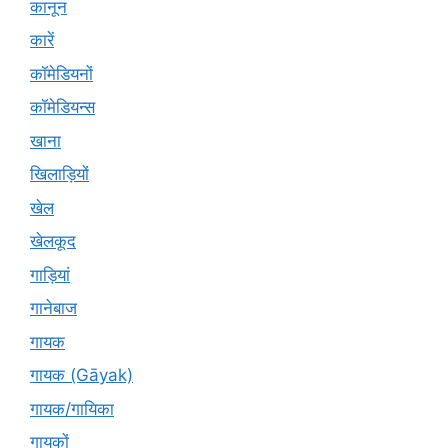
कानून
कारें
कॉमेडियनों
कॉमेडियन्स
खाना
खिलाड़ियों
खेल
खेलकूद
गाड़ियां
गानेबाज
गायक
गायक (Gāyak)
गायक/गायिका
गायकों