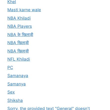
Khel
Masti karne wale
NBA Khiladi
NBA Players
NBA के खिलाड़ी
NBA खिलाड़ी
NBA खिलाड़ी
NFL Khiladi
PC
Samanaya
Samanya
Sex
Shiksha
Sorry, the provided text "General" doesn't