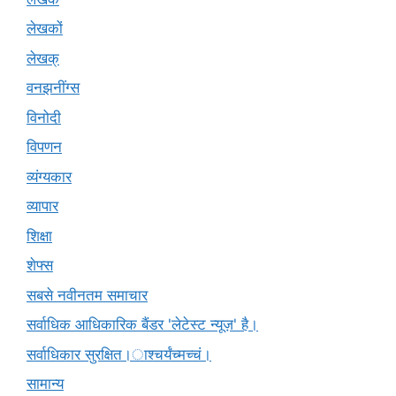
लेखकों
लेखक्
वनझनींग्स
विनोदी
विपणन
व्यंग्यकार
व्यापार
शिक्षा
शेफ्स
सबसे नवीनतम समाचार
सर्वाधिक आधिकारिक बैंडर 'लेटेस्ट न्यूज़' है।
सर्वाधिकार सुरक्षित।ाश्चर्यंच्मच्चं।
सामान्य