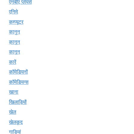
एनबीए प्लेयर्स
एनिमे
कम्प्यूटर
कानुन
क़ानून
कानून
कारें
कॉमेडियनों
कॉमेडियन्स
खाना
खिलाड़ियों
खेल
खेलकूद
गाड़ियां