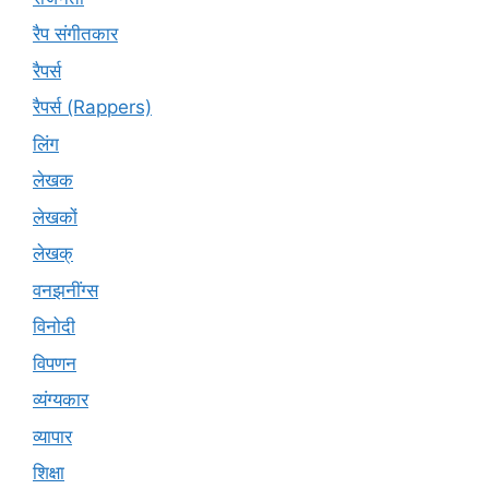
रैप संगीतकार
रैपर्स
रैपर्स (Rappers)
लिंग
लेखक
लेखकों
लेखक्
वनझनींग्स
विनोदी
विपणन
व्यंग्यकार
व्यापार
शिक्षा