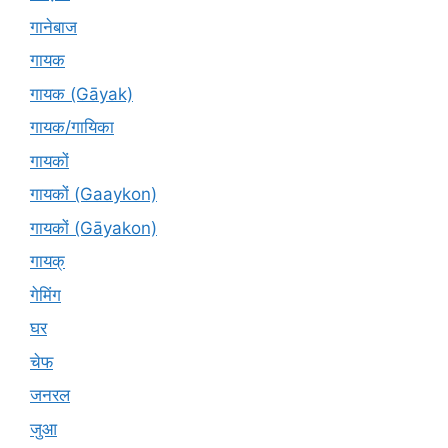
गानेबाज
गायक
गायक (Gāyak)
गायक/गायिका
गायकों
गायकों (Gaaykon)
गायकों (Gāyakon)
गायक्
गेमिंग
घर
चेफ
जनरल
जुआ